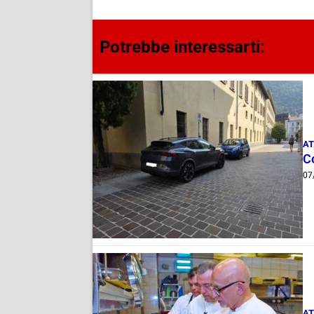
Potrebbe interessarti:
AT
Co
07
AT