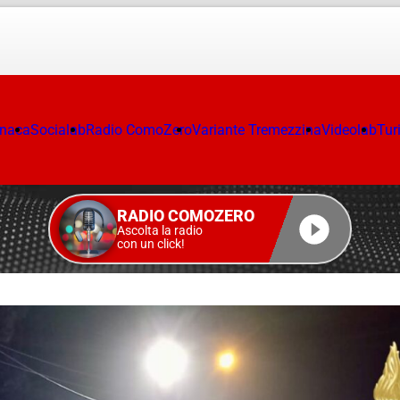
onaca
Socialab
Radio ComoZero
Variante Tremezzina
Videolab
Tur
RADIO COMOZERO
Ascolta la radio
con un click!