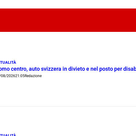
TUALITÀ
mo centro, auto svizzera in divieto e nel posto per disab
/08/2026
21:05
Redazione
TUALITÀ