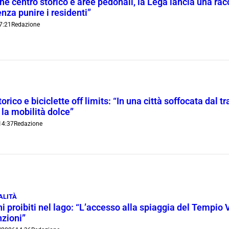
ne centro storico e aree pedonali, la Lega lancia una racc
nza punire i residenti”
7:21
Redazione
orico e biciclette off limits: “In una città soffocata dal t
 la mobilità dolce”
14:37
Redazione
ALITÀ
i proibiti nel lago: “L’accesso alla spiaggia del Tempio 
nzioni”