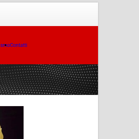
ismo
Contatti