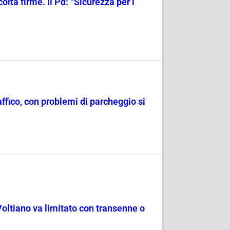
olta firme. Il Pd: “Sicurezza per i
raffico, con problemi di parcheggio si
Voltiano va limitato con transenne o