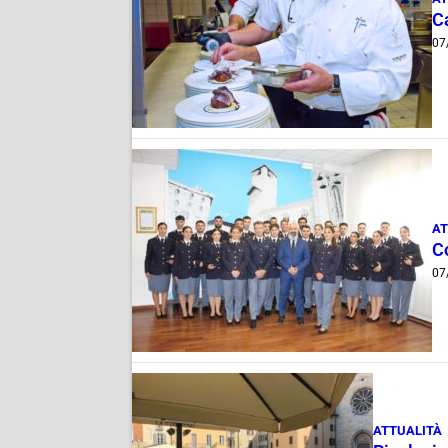
Ca
07
AT
C
07
ATTUALITÀ