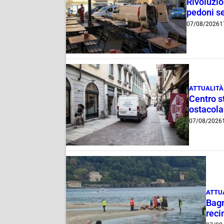
Rivoluzio
pedoni se
07/08/2026
1
ATTUALITÀ
Centro st
ostacola
07/08/2026
ATTU
Bagn
reci