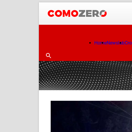
Home
Newslab
Cr