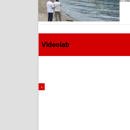
07/08
Videolab
‹