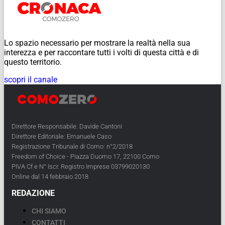
Lo spazio necessario per mostrare la realtà nella sua
interezza e per raccontare tutti i volti di questa città e di
questo territorio.
scopri il canale
Direttore Responsabile: Davide Cantoni
Direttore Editoriale: Emanuele Caso
Registrazione Tribunale di Como: n°2/2018
Freedom of Choice - Piazza Duomo 17, 22100 Como
PIVA Cf e N° Iscr. Registro Imprese 03799020130
Online dal 14 febbraio 2018
REDAZIONE
CHI SIAMO
CONTATTI