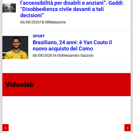
l’accessibilità per disabili e anziani”. Gaddi:
“Disobbedienza civile davanti a tali
decisioni”
06/08/2026
18:08
Redazione
SPORT
Brasiliano, 24 anni: è Yan Couto il
nuovo acquisto del Como
06/08/2026
16:00
Alessandro Gazzolo
Videolab
‹
›