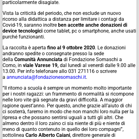
particolarmente disagiate.
Vista la criticità del periodo, che non esclude un nuovo
ricorso alla didattica a distanza per limitare i contagi da
Covid-19, saranno inoltre
ben accette anche donazioni di
device tecnologici
come tablet, pc o smartphone, anche usati
purché funzionanti.
La raccolta è aperta
fino al 9 ottobre 2020
. Le donazioni
andranno spedite o consegnate presso la sede
della
Comunità Annunciata
di Fondazione Somaschi a
Como, in
viale Varese 19,
dal lunedì al venerdì dalle 9.00 alle
13.00. Per info telefonare allo 031 271116 o scrivere
a
annunciata@fondazionesomaschi.it
.
“Il ritorno a scuola è sempre un momento molto importante
per i nostri ragazzi: un frammento di normalità si ricompone
nelle loro vite già segnate da gravi difficoltà. A maggior
ragione quest’anno. Per questo, anche grazie all’aiuto di chi
ci sosterrà, faremo in modo che non manchi loro nulla per la
ripresa e che possano sentirsi uguali a tutti gli altri. Che
almeno dentro il loro zaino ci sia niente di più e niente di
meno di quanto contenuto in quello dei loro compagni”,
sottolinea
Carlo Alberto Caiani
, direttore generale di