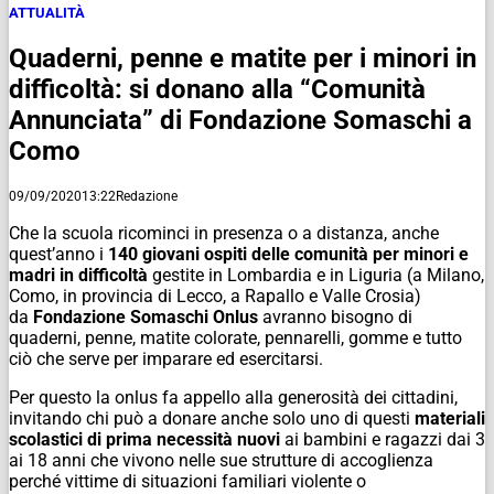
ATTUALITÀ
Quaderni, penne e matite per i minori in
difficoltà: si donano alla “Comunità
Annunciata” di Fondazione Somaschi a
Como
09/09/2020
13:22
Redazione
Che la scuola ricominci in presenza o a distanza, anche
quest’anno i
140 giovani ospiti delle comunità per minori e
madri in difficoltà
gestite in Lombardia e in Liguria (a Milano,
Como, in provincia di Lecco, a Rapallo e Valle Crosia)
da
Fondazione Somaschi Onlus
avranno bisogno di
quaderni, penne, matite colorate, pennarelli, gomme e tutto
ciò che serve per imparare ed esercitarsi.
Per questo la onlus fa appello alla generosità dei cittadini,
invitando chi può a donare anche solo uno di questi
materiali
scolastici di prima necessità nuovi
ai bambini e ragazzi dai 3
ai 18 anni che vivono nelle sue strutture di accoglienza
perché vittime di situazioni familiari violente o