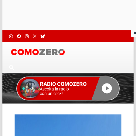
RADIO COMOZERO
Ascolta la radio
con un click!