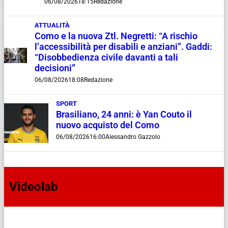
06/08/2026
18:15
Redazione
ATTUALITÀ
Como e la nuova Ztl. Negretti: “A rischio
l’accessibilità per disabili e anziani”. Gaddi:
“Disobbedienza civile davanti a tali
decisioni”
06/08/2026
18:08
Redazione
SPORT
Brasiliano, 24 anni: è Yan Couto il
nuovo acquisto del Como
06/08/2026
16:00
Alessandro Gazzolo
Videolab