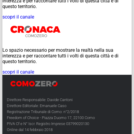
interezza e per raccontare tutti i volti di questa città e di
questo territorio.
scopri il canale
Lo spazio necessario per mostrare la realtà nella sua
interezza e per raccontare tutti i volti di questa città e di
questo territorio.
scopri il canale
Direttore Responsabile: Davide Cantoni
Direttore Editoriale: Emanuele Caso
Registrazione Tribunale di Como: n°2/2018
Freedom of Choice - Piazza Duomo 17, 22100 Como
PIVA Cf e N° Iscr. Registro Imprese 03799020130
Online dal 14 febbraio 2018