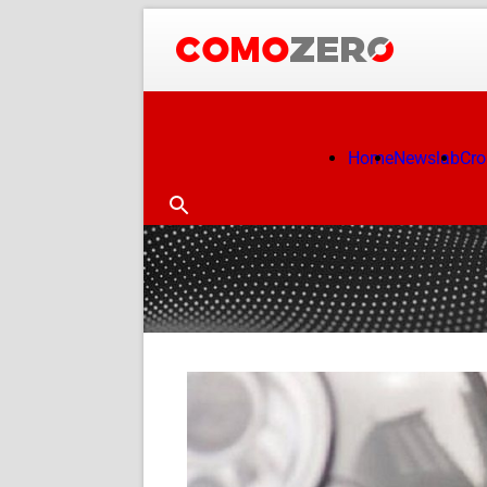
Home
Newslab
Cr