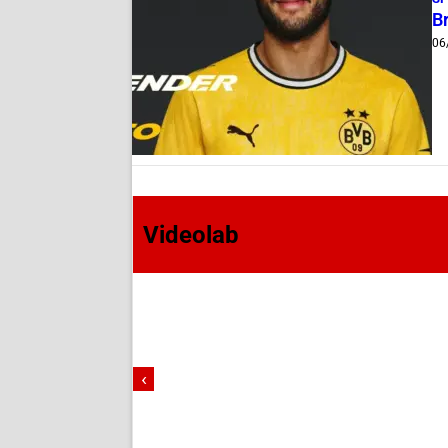
B
06
Videolab
‹