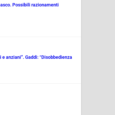
masco. Possibili razionamenti
ili e anziani”. Gaddi: “Disobbedienza