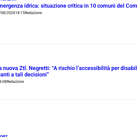
mergenza idrica: situazione critica in 10 comuni del Co
/08/2026
18:15
Redazione
 nuova Ztl. Negretti: “A rischio l’accessibilità per disab
anti a tali decisioni”
8:08
Redazione
PORT