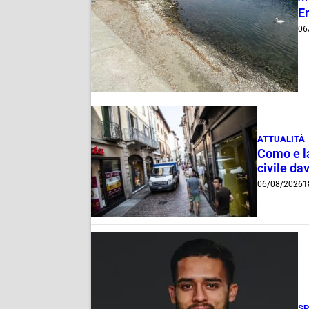
E
06
ATTUALITÀ
Como e la
civile dav
06/08/2026
1
S