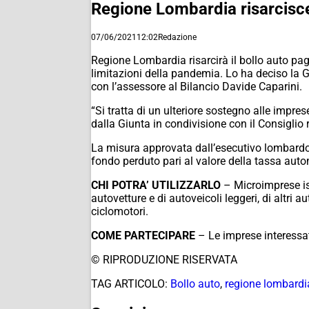
Regione Lombardia risarcisce 
07/06/2021
12:02
Redazione
Regione Lombardia risarcirà il bollo auto pag
limitazioni della pandemia. Lo ha deciso la
con l’assessore al Bilancio Davide Caparini.
“Si tratta di un ulteriore sostegno alle imp
dalla Giunta in condivisione con il Consiglio 
La misura approvata dall’esecutivo lombardo 
fondo perduto pari al valore della tassa auto
CHI POTRA’ UTILIZZARLO
– Microimprese isc
autovetture e di autoveicoli leggeri, di altri a
ciclomotori.
COME PARTECIPARE
– Le imprese interessat
© RIPRODUZIONE RISERVATA
TAG ARTICOLO:
Bollo auto
,
regione lombardi