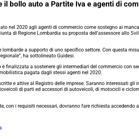
il bollo auto a Partite Iva e agenti di c
ato nel 2020 agli agenti di commercio come sostegno ai mancati int
 Giunta di Regione Lombardia su proposta dell’assessore allo S
rese lombarde a supporto di uno specifico settore. Con questa m
regionale”, ha sottolineato Guidesi.
è finalizzata a sostenere gli intermediari del commercio con se
mobilistica pagata dagli stessi agenti nel 2020.
ritte e attive al Registro delle imprese. Saranno interessati gli 
utoveicoli di parti ed accessori di autoveicoli, di motocicli e ciclo
e, con i requisiti necessari, dovranno fare richiesta accedendo a
a