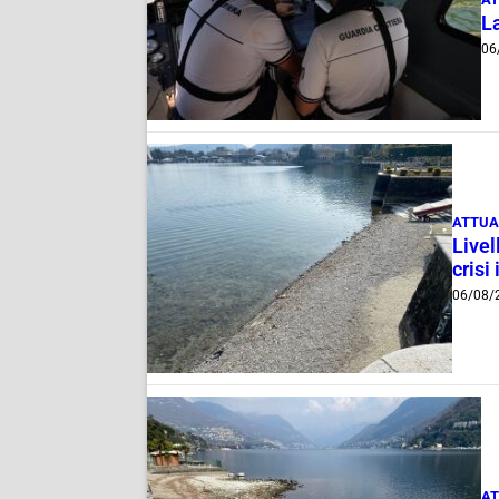
La
06
ATTUA
Livel
crisi 
06/08/
AT