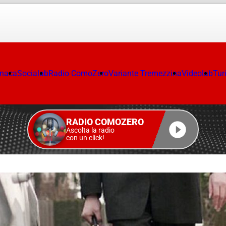
onaca
Socialab
Radio ComoZero
Variante Tremezzina
Videolab
Tur
RADIO COMOZERO
Ascolta la radio
con un click!