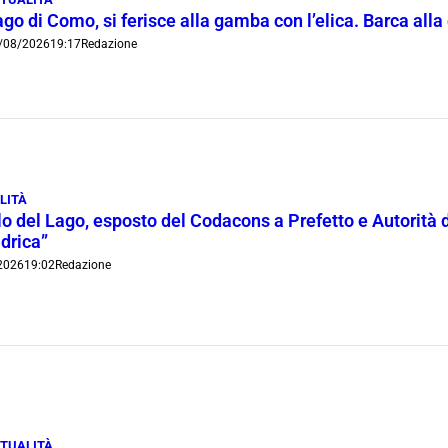
go di Como, si ferisce alla gamba con l’elica. Barca all
/08/2026
19:17
Redazione
LITÀ
lo del Lago, esposto del Codacons a Prefetto e Autorità d
idrica”
2026
19:02
Redazione
TUALITÀ