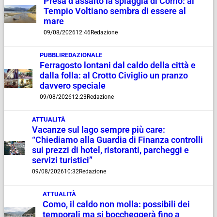
Presa d’assalto la spiaggia di Como: al
Tempio Voltiano sembra di essere al
mare
09/08/2026
12:46
Redazione
PUBBLIREDAZIONALE
Ferragosto lontani dal caldo della città e
dalla folla: al Crotto Civiglio un pranzo
davvero speciale
09/08/2026
12:23
Redazione
ATTUALITÀ
Vacanze sul lago sempre più care:
“Chiediamo alla Guardia di Finanza controlli
sui prezzi di hotel, ristoranti, parcheggi e
servizi turistici”
09/08/2026
10:32
Redazione
ATTUALITÀ
Como, il caldo non molla: possibili dei
temporali ma si boccheggerà fino a