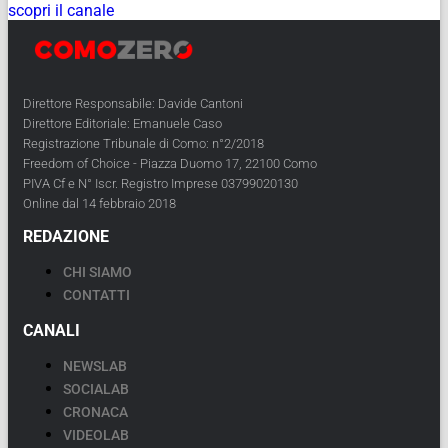
scopri il canale
Direttore Responsabile: Davide Cantoni
Direttore Editoriale: Emanuele Caso
Registrazione Tribunale di Como: n°2/2018
Freedom of Choice - Piazza Duomo 17, 22100 Como
PIVA Cf e N° Iscr. Registro Imprese 03799020130
Online dal 14 febbraio 2018
REDAZIONE
CHI SIAMO
CONTATTI
CANALI
NEWSLAB
SOCIALAB
CRONACA
VIDEOLAB