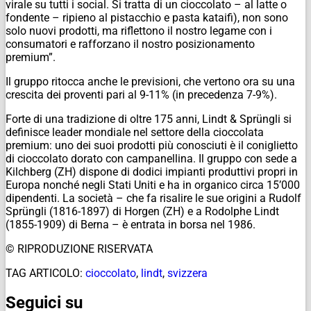
virale su tutti i social. Si tratta di un cioccolato – al latte o
fondente – ripieno al pistacchio e pasta kataifi), non sono
solo nuovi prodotti, ma riflettono il nostro legame con i
consumatori e rafforzano il nostro posizionamento
premium”.
Il gruppo ritocca anche le previsioni, che vertono ora su una
crescita dei proventi pari al 9-11% (in precedenza 7-9%).
Forte di una tradizione di oltre 175 anni, Lindt & Sprüngli si
definisce leader mondiale nel settore della cioccolata
premium: uno dei suoi prodotti più conosciuti è il coniglietto
di cioccolato dorato con campanellina. Il gruppo con sede a
Kilchberg (ZH) dispone di dodici impianti produttivi propri in
Europa nonché negli Stati Uniti e ha in organico circa 15’000
dipendenti. La società – che fa risalire le sue origini a Rudolf
Sprüngli (1816-1897) di Horgen (ZH) e a Rodolphe Lindt
(1855-1909) di Berna – è entrata in borsa nel 1986.
© RIPRODUZIONE RISERVATA
TAG ARTICOLO:
cioccolato
,
lindt
,
svizzera
Seguici su