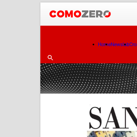
Home
Newslab
Cr