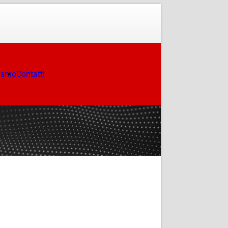
ismo
Contatti