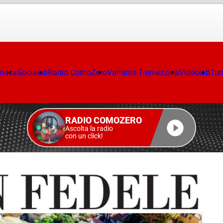
onaca
Socialab
Radio ComoZero
Variante Tremezzina
Videolab
Tur
RADIO COMOZERO
Ascolta la radio
con un click!