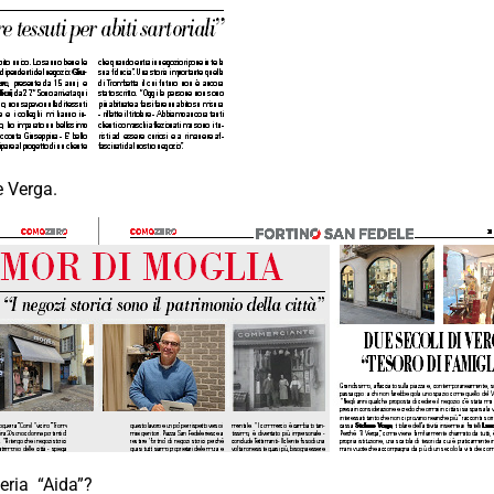
e Verga.
eria “Aida”?