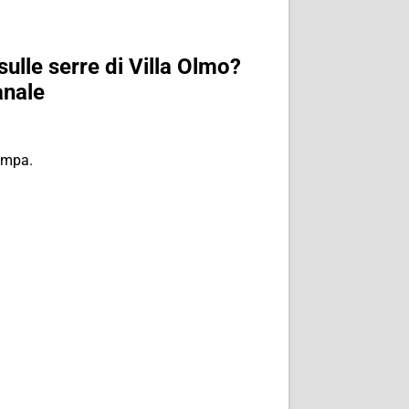
ulle serre di Villa Olmo?
anale
tampa.