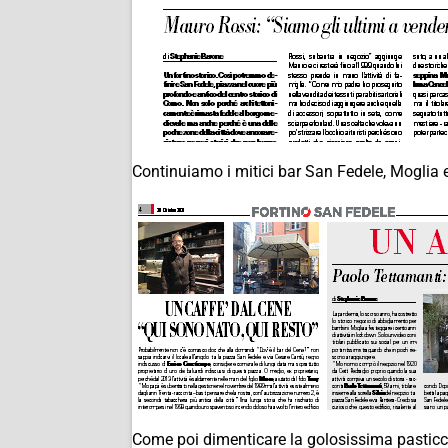
Continuiamo i mitici bar San Fedele, Moglia 
Come poi dimenticare la golosissima pasticc