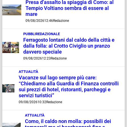
Presa d’assalto la spiaggia di Como: al
Tempio Voltiano sembra di essere al
mare
09/08/2026
12:46
Redazione
PUBBLIREDAZIONALE
Ferragosto lontani dal caldo della città e
dalla folla: al Crotto Civiglio un pranzo
davvero speciale
09/08/2026
12:23
Redazione
ATTUALITÀ
Vacanze sul lago sempre più care:
“Chiediamo alla Guardia di Finanza controlli
sui prezzi di hotel, ristoranti, parcheggi e
servizi turistici”
09/08/2026
10:32
Redazione
ATTUALITÀ
Como, il caldo non molla: possibili dei