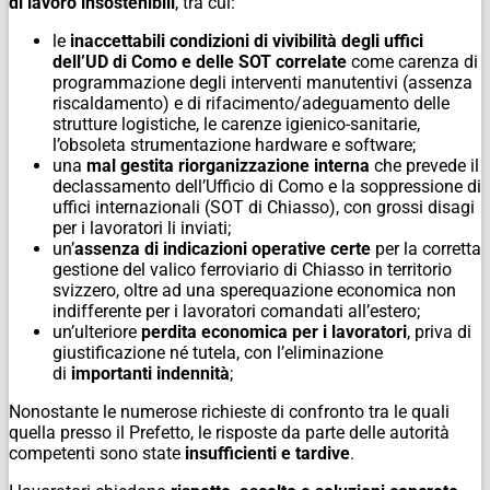
di lavoro insostenibili
, tra cui:
le
inaccettabili condizioni di vivibilità degli uffici
dell’UD di Como e delle SOT correlate
come carenza di
programmazione degli interventi manutentivi (assenza
riscaldamento) e di rifacimento/adeguamento delle
strutture logistiche, le carenze igienico-sanitarie,
l’obsoleta strumentazione hardware e software;
una
mal gestita riorganizzazione interna
che prevede il
declassamento dell’Ufficio di Como e la soppressione di
uffici internazionali (SOT di Chiasso), con grossi disagi
per i lavoratori li inviati;
un’
assenza di indicazioni operative certe
per la corretta
gestione del valico ferroviario di Chiasso in territorio
svizzero, oltre ad una sperequazione economica non
indifferente per i lavoratori comandati all’estero;
un’ulteriore
perdita economica per i lavoratori
, priva di
giustificazione né tutela, con l’eliminazione
di
importanti indennità
;
Nonostante le numerose richieste di confronto tra le quali
quella presso il Prefetto, le risposte da parte delle autorità
competenti sono state
insufficienti e tardive
.