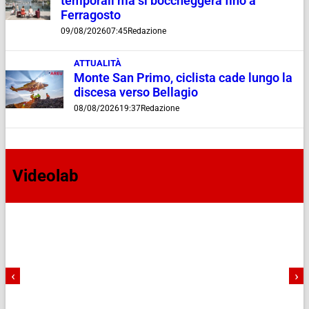
temporali ma si boccheggerà fino a
Ferragosto
09/08/2026
07:45
Redazione
ATTUALITÀ
Monte San Primo, ciclista cade lungo la
discesa verso Bellagio
08/08/2026
19:37
Redazione
Videolab
‹
›