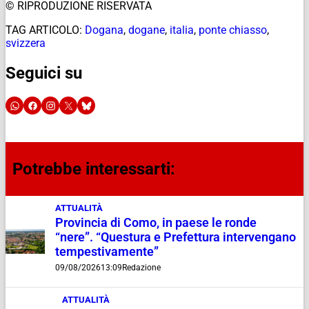
© RIPRODUZIONE RISERVATA
TAG ARTICOLO:
Dogana
,
dogane
,
italia
,
ponte chiasso
,
svizzera
Seguici su
Potrebbe interessarti:
ATTUALITÀ
Provincia di Como, in paese le ronde
“nere”. “Questura e Prefettura intervengano
tempestivamente”
09/08/2026
13:09
Redazione
ATTUALITÀ