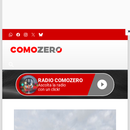
RADIO COMOZERO
Ascolta la radio
con un click!