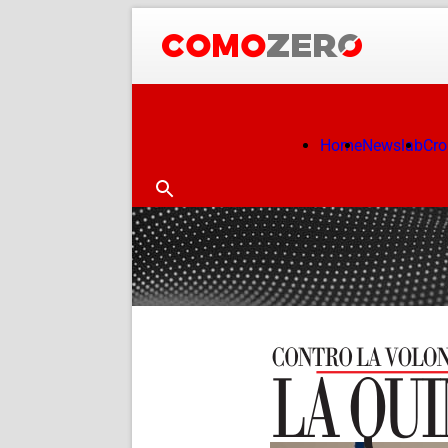
Home
Newslab
Cr