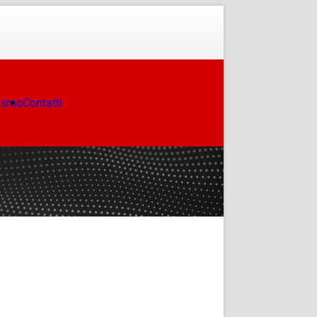
ismo
Contatti