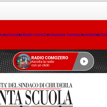
onaca
Socialab
Radio ComoZero
Variante Tremezzina
Videolab
Tur
RADIO COMOZERO
Ascolta la radio
con un click!