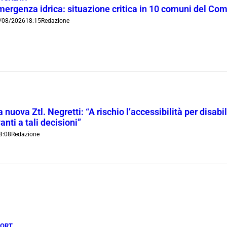
mergenza idrica: situazione critica in 10 comuni del Co
/08/2026
18:15
Redazione
 nuova Ztl. Negretti: “A rischio l’accessibilità per disab
anti a tali decisioni”
8:08
Redazione
PORT