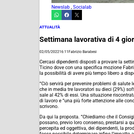
Newslab
,
Socialab
ATTUALITÀ
Settimana lavorativa di 4 gior
02/05/2022
16:11
Fabrizio Barabesi
Cercasi dipendenti disposti a provare la sett
Ticino dove con una specifica mozione Fabrizi
la possibilità di avere più tempo libero a dis
“Ciò servirà per prevenire problemi di salute 
che in media tre lavoratori su dieci (29%) so
sale al 42% di essi. Una situazione riscontrat
di lavoro e “una più forte attenzione alle co
scrivono.
Da qui la proposta. “Chiediamo che il Consigl
possano, previo loro consenso, prestarsi a que
percepita ed oggettiva, dei dipendenti, la produ
fosse possibile determinare infine l’impatto a