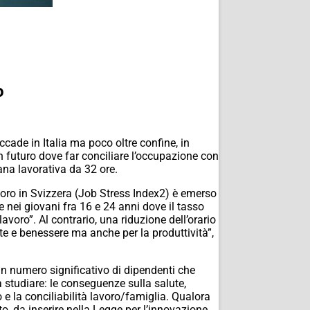
o
cade in Italia ma poco oltre confine, in
n futuro dove far conciliare l’occupazione con
mana lavorativa da 32 ore.
lavoro in Svizzera (Job Stress Index2) è emerso
 nei giovani fra 16 e 24 anni dove il tasso
avoro”. Al contrario, una riduzione dell’orario
te e benessere ma anche per la produttività”,
un numero significativo di dipendenti che
à studiare: le conseguenze sulla salute,
to e la conciliabilità lavoro/famiglia. Qualora
o, da inserire nella Legge per l’innovazione,