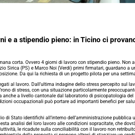
ni e a stipendio pieno: in Ticino ci provan
imana corta. Ovvero 4 giorni di lavoro con stipendio pieno. Non ac
o Sirica (PS) e Marco Noi (Verdi) primi firmatari, guardano a u
posizione. Da qui la richiesta di un progetto pilota per una setti
legati al lavoro. Dall’ultima indagine dello stress percepito sul 
ffrono di stress, con una situazione particolarmente preoccupante
a anche a livello cantonale dal laboratorio di psicopatologia del l
ndizioni occupazionali può portare ad importanti benefici per salu
io di Stato identifichi all’interno dell’amministrazione pubblica 
sta analisi del loro lavoro alle condizioni sopracitate, che dovr
ttività, le ricadute sulla conciliabilità con il lavoro non retribui
mbientale della proposta si propone altresì di stanziare un credit