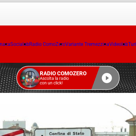
onaca
Socialab
Radio ComoZero
Variante Tremezzina
Videolab
Tur
RADIO COMOZERO
Ascolta la radio
con un click!