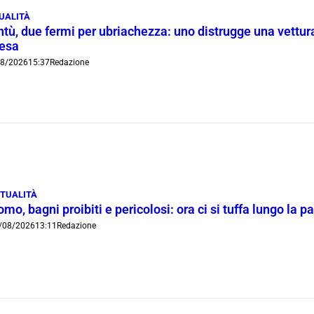
UALITÀ
tù, due fermi per ubriachezza: uno distrugge una vettura
iesa
08/2026
15:37
Redazione
TUALITÀ
mo, bagni proibiti e pericolosi: ora ci si tuffa lungo la 
/08/2026
13:11
Redazione