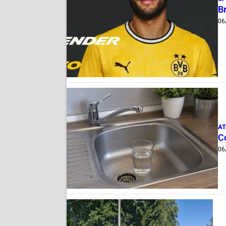
B
06
AT
C
06