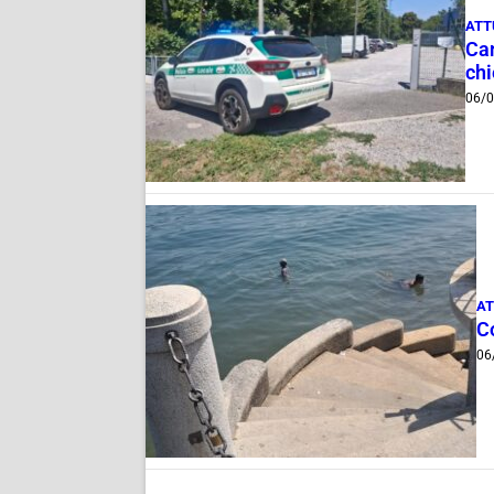
ATT
Can
ch
06/
AT
Co
06