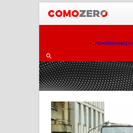
Home
Newslab
Cr