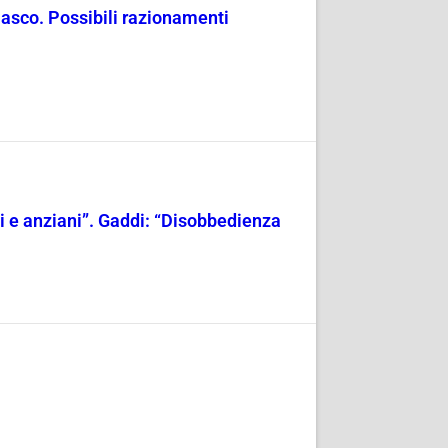
masco. Possibili razionamenti
ili e anziani”. Gaddi: “Disobbedienza