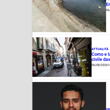
E
06
ATTUALITÀ
Como e la
civile dav
06/08/2026
1
S