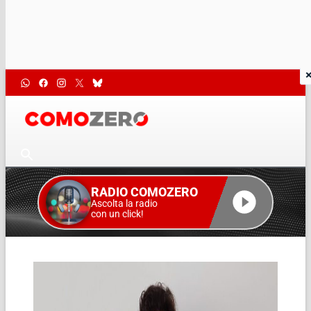
RADIO COMOZERO
Ascolta la radio
con un click!