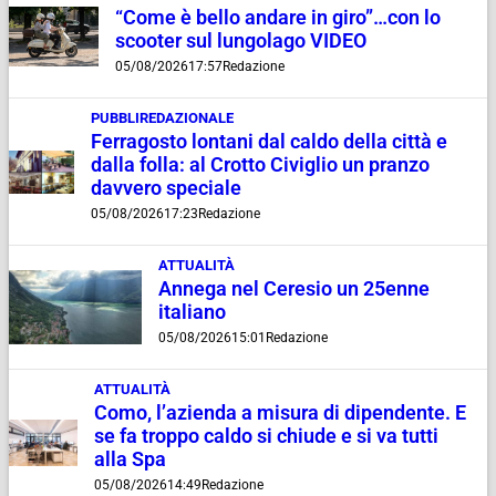
“Come è bello andare in giro”…con lo
scooter sul lungolago VIDEO
05/08/2026
17:57
Redazione
PUBBLIREDAZIONALE
Ferragosto lontani dal caldo della città e
dalla folla: al Crotto Civiglio un pranzo
davvero speciale
05/08/2026
17:23
Redazione
ATTUALITÀ
Annega nel Ceresio un 25enne
italiano
05/08/2026
15:01
Redazione
ATTUALITÀ
Como, l’azienda a misura di dipendente. E
se fa troppo caldo si chiude e si va tutti
alla Spa
05/08/2026
14:49
Redazione