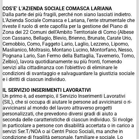
COS’E’ L’AZIENDA SOCIALE COMASCA LARIANA
Dalla parte dei più fragili, perché non siano lasciati indietro.
L’Azienda Sociale Comasca e Lariana, l’ente strumentale che
riveste il ruolo di ente capofila per la gestione del Piano di
Zona dei 22 Comuni dell’Ambito Territoriale di Como (Albese
con Cassano, Bellagio, Blevio, Brienno, Brunate, Carate Urio,
Cernobbio, Como, Faggeto Lario, Laglio, Lezzeno, Lipomo,
Maslianico, Moltrasio, Montano Lucino, Montorfano, Nesso,
Pognana Lario, San Fermo della Battaglia, Tavernerio, Torno,
Zelbio), lavora quotidianamente su più fronti, fornendo
servizi alla cittadinanza con l’obiettivo di eliminare le
condizioni di svantaggio e salvaguardare la giustizia sociale
e i diritti di ciascun individuo.
IL SERVIZIO INSERIMENTI LAVORATIVI
Un primo è, ad esempio, il Servizio Inserimenti Lavorativi
(SIL), che si occupa di aiutare le persone ad avvicinarsi o ri-
avvicinarsi al mondo del lavoro attraverso progetti
personalizzati, che prevedono diversi gradi di aiuto a
seconda delle caratteristiche di ciascun individuo. Si rivolge
in particolare a persone con disabilità accertata o in carico a
servizi Ser.T/NOA o ai Centri Psico Sociali, ma anche in
condizione di fragilità personale, familiare e sociale. Lo