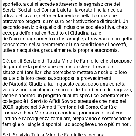
sportello, a cui si accede attraverso la segnalazione dei
Servizi Sociali dei Comuni, aiuta i lavoratori nella ricerca
attiva del lavoro, nell’orientamento e nella formazione,
attraverso progetti su misura per l’attivazione di tirocini. Un
secondo servizio è quello di Inclusione sociale attiva, che si
occupa dell’ormai ex Reddito di Cittadinanza e
dell’accompagnamento delle famiglie, attraverso un progetto
concordato, nel superamento di una condizione di povertà,
utile a riacquisire, gradualmente, la propria autonomia.
C’è, poi, il Servizio di Tutela Minori e Famiglie, che si propone
di garantire la protezione dei minori che si trovano in
situazioni familiari che potrebbero mettere a rischio la loro
salute o la loro crescita, sottoposti a provvedimenti
dell’Autorità Giudiziaria. In questo caso, dopo una corretta
valutazione psicologica e sociale del bambino o del ragazzo,
viene elaborato un progetto di aiuto specifico. Strettamente
collegato è il Servizio Affidi Sovradistrettuale che, nato nel
2020, agisce nei 3 Ambiti Territoriali di Como, Cantù e
Lomazzo-Fino Mornasco, coordina, promuove e sostiene
l’affido e l’accoglienza familiare, preparando e sostenendo le
famiglie o i single disponibili ad accogliere uno o più minori.
Se il Servizio Tutela Minori e Famiglie si occupa