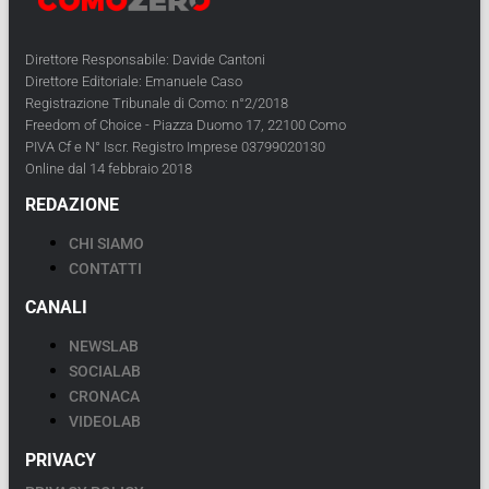
Direttore Responsabile: Davide Cantoni
Direttore Editoriale: Emanuele Caso
Registrazione Tribunale di Como: n°2/2018
Freedom of Choice - Piazza Duomo 17, 22100 Como
PIVA Cf e N° Iscr. Registro Imprese 03799020130
Online dal 14 febbraio 2018
REDAZIONE
CHI SIAMO
CONTATTI
CANALI
NEWSLAB
SOCIALAB
CRONACA
VIDEOLAB
PRIVACY