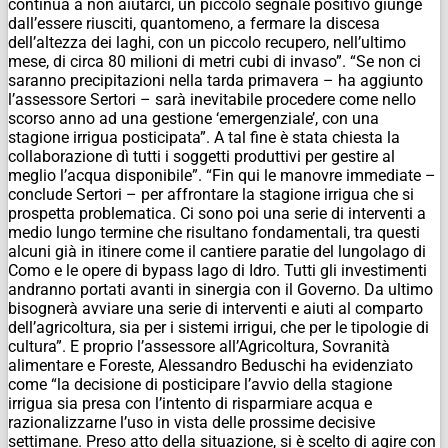
continua a non aiutarci, un piccolo segnale positivo giunge
dall’essere riusciti, quantomeno, a fermare la discesa
dell’altezza dei laghi, con un piccolo recupero, nell’ultimo
mese, di circa 80 milioni di metri cubi di invaso”. “Se non ci
saranno precipitazioni nella tarda primavera – ha aggiunto
l’assessore Sertori – sarà inevitabile procedere come nello
scorso anno ad una gestione ‘emergenziale’, con una
stagione irrigua posticipata”. A tal fine è stata chiesta la
collaborazione dì tutti i soggetti produttivi per gestire al
meglio l’acqua disponibile”. “Fin qui le manovre immediate –
conclude Sertori – per affrontare la stagione irrigua che si
prospetta problematica. Ci sono poi una serie di interventi a
medio lungo termine che risultano fondamentali, tra questi
alcuni già in itinere come il cantiere paratie del lungolago di
Como e le opere di bypass lago di Idro. Tutti gli investimenti
andranno portati avanti in sinergia con il Governo. Da ultimo
bisognerà avviare una serie di interventi e aiuti al comparto
dell’agricoltura, sia per i sistemi irrigui, che per le tipologie di
cultura”. E proprio l’assessore all’Agricoltura, Sovranità
alimentare e Foreste, Alessandro Beduschi ha evidenziato
come “la decisione di posticipare l’avvio della stagione
irrigua sia presa con l’intento di risparmiare acqua e
razionalizzarne l’uso in vista delle prossime decisive
settimane. Preso atto della situazione, si è scelto di agire con