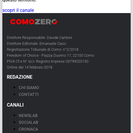
scopri il canale
Direttore Responsabile: Davide Cantoni
Direttore Editoriale: Emanuele Caso
Registrazione Tribunale di Como: n°2/2018
Freedom of Choice - Piazza Duomo 17, 22100 Como
PIVA Cf e N° Iscr. Registro Imprese 03799020130
Online dal 14 febbraio 2018
REDAZIONE
CHI SIAMO
CONTATTI
CANALI
NEWSLAB
SOCIALAB
CRONACA