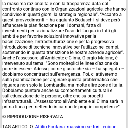
la massima razionalità e con la trasparenza data dal
confronto continuo con le Organizzazioni agricole, che hanno
condiviso in questi giorni la strategia regionale”. “Accanto a
questi provvedimenti – ha aggiunto Beduschi- si deve però
affiancare la pianificazione per il domani, fatta di
investimenti per razionalizzare l’uso dell’acqua in tutti gli
ambiti e per favorire soluzioni innovative per la
bacinizzazione, l’infrastrutturazione e per la progressiva
introduzione di tecniche innovative per l’utilizzo nei campi,
sostenendo in questa transizione le nostre aziende agricole”.
Anche l’assessore all’Ambiente e Clima, Giorgio Maione, è
intervenuto sul tema: “Sono molteplici le linee d’azione da
porre in essere. Adesso, come giusto che sia – ha spiegato –
dobbiamo concentrarci sull’emergenza. Poi, ci attiveremo
sulla pianificazione per arginare questa problematica che
riguarda non solo la Lombardia, ma molte altre zone d’Italia.
Dobbiamo puntare anche su comportamenti culturali e
sull’educazione delle persone, oltre che su progetti
infrastrutturali. L’Assessorato all’Ambiente e al Clima sarà in
prima linea per mettendo in campo le proprie competenze”.
© RIPRODUZIONE RISERVATA
TAG ARTICOLO:
Attilio Fontana
,
massimo sertori
,
regione