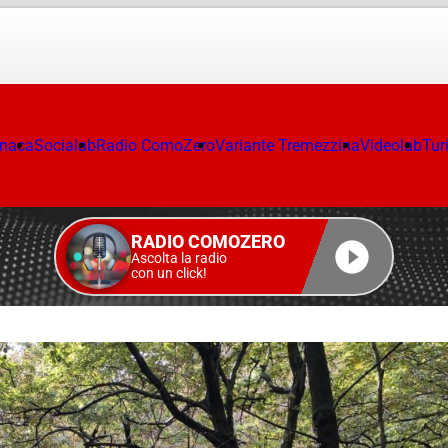
onaca
Socialab
Radio ComoZero
Variante Tremezzina
Videolab
Tur
RADIO COMOZERO
Ascolta la radio
con un click!