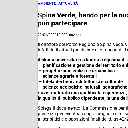
AMBIENTE
,
ATTUALITÀ
Spina Verde, bando per la n
può partecipare
20/01/2023
13:28
Redazione
Il direttore del Parco Regionale Spina Vede, 
infatti individuati presidente e componenti. I r
diploma universitario o laurea o diploma di
– pianificazione e gestione del territorio e 
– progettazione edilizia e urbanistica
– scienze agrarie e forestali
– tutela dei beni architettonici e culturale
– scienze geologiche, naturali, geografiche
▪ aver maturato una qualificata esperienza,
in qualità di pubblico dipendente, in una del
Spiega il documento: “La Commissione per il P
presenza per eventuali sopralluoghi in situ, 
ai sensi delle disposizioni finali del d.lgs 4