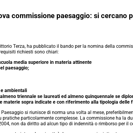
uova commissione paesaggio: si cercano p
Vittorio Terza, ha pubblicato il bando per la nomina della commi
equisiti richiesti sono chiari:
 scuola media superiore in materia attinente
del paesaggio;
 e ambientali
 almeno triennale se laureati ed almeno quinquennale se diplom
le materie sopra indicate e con riferimento alla tipologia delle
aesaggio si riunisce di norma una volta al mese, preferibilment
su pratiche particolarmente complesse. La commissione ha la dur
2/2004, non da diritto ad alcun tipo di indennità o rimborso per il