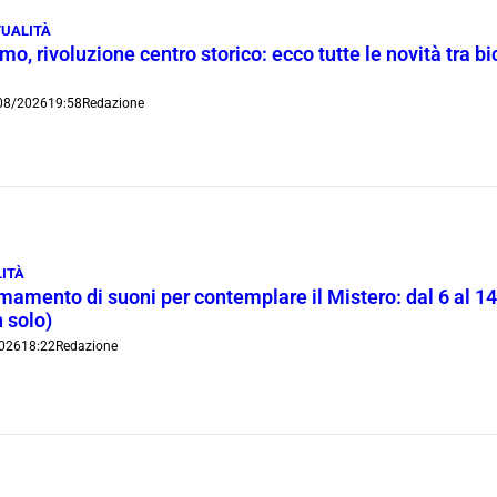
UALITÀ
o, rivoluzione centro storico: ecco tutte le novità tra bi
08/2026
19:58
Redazione
ITÀ
rmamento di suoni per contemplare il Mistero: dal 6 al 1
 solo)
026
18:22
Redazione