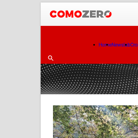
Home
Newslab
Cr