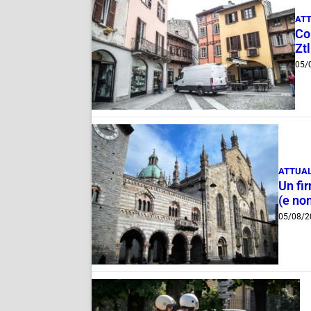
ATT
Com
Ztl
05/
ATTUAL
Un fi
(e non
05/08/2