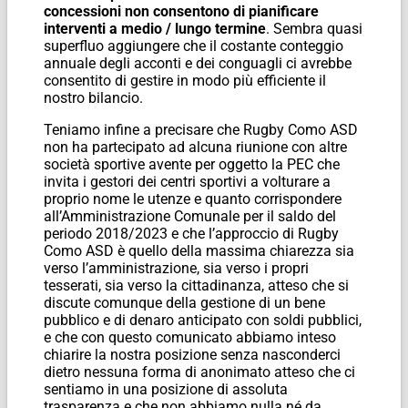
concessioni non consentono di pianificare
interventi a medio / lungo termine
. Sembra quasi
superfluo aggiungere che il costante conteggio
annuale degli acconti e dei conguagli ci avrebbe
consentito di gestire in modo più efficiente il
nostro bilancio.
Teniamo infine a precisare che Rugby Como ASD
non ha partecipato ad alcuna riunione con altre
società sportive avente per oggetto la PEC che
invita i gestori dei centri sportivi a volturare a
proprio nome le utenze e quanto corrispondere
all’Amministrazione Comunale per il saldo del
periodo 2018/2023 e che l’approccio di Rugby
Como ASD è quello della massima chiarezza sia
verso l’amministrazione, sia verso i propri
tesserati, sia verso la cittadinanza, atteso che si
discute comunque della gestione di un bene
pubblico e di denaro anticipato con soldi pubblici,
e che con questo comunicato abbiamo inteso
chiarire la nostra posizione senza nasconderci
dietro nessuna forma di anonimato atteso che ci
sentiamo in una posizione di assoluta
trasparenza e che non abbiamo nulla né da