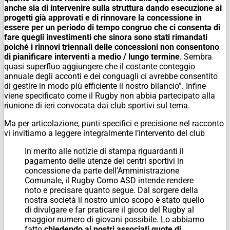
anche sia di intervenire sulla struttura dando esecuzione ai
progetti già approvati e di rinnovare la concessione in
essere per un periodo di tempo congruo che ci consenta di
fare quegli investimenti che sinora sono stati rimandati
poiché i rinnovi triennali delle concessioni non consentono
di pianificare interventi a medio / lungo termine
. Sembra
quasi superfluo aggiungere che il costante conteggio
annuale degli acconti e dei conguagli ci avrebbe consentito
di gestire in modo più efficiente il nostro bilancio”. Infine
viene specificato come il Rugby non abbia partecipato alla
riunione di ieri convocata dai club sportivi sul tema.
Ma per articolazione, punti specifici e precisione nel racconto
vi invitiamo a leggere integralmente l’intervento del club
In merito alle notizie di stampa riguardanti il
pagamento delle utenze dei centri sportivi in
concessione da parte dell’Amministrazione
Comunale, il Rugby Como ASD intende rendere
noto e precisare quanto segue. Dal sorgere della
nostra società il nostro unico scopo è stato quello
di divulgare e far praticare il gioco del Rugby al
maggior numero di giovani possibile. Lo abbiamo
fatto
chiedendo ai nostri associati quote di