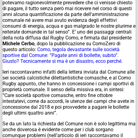
potevamo ragionevolmente prevedere che ci venisse chiesto
di pagare, il tutto senza però mai ricevere nel corso di questi
anni alcuna quantificazione da parte dell’amministrazione
comunale né avere mai avuto evidenza degli effettivi
consumi di energia, acqua e gas malgrado le nostre plurime e
reiterate domande in tal senso”. E’ uno dei passaggi centrali
della nota diffusa dal Rugby Como, e firmata dal presidente
Michele Cerbo
, dopo la pubblicazione su ComoZero di
questo articolo:
Como, tegola devastante sulle società
sportive dal Comune: “Pagate anni di bollette, subito”.
Giusto? Tecnicamente sì ma è un disastro, ecco perché
.
Ieri raccontavamo infatti della lettera inviata dal Comune alle
sei società calcistiche dilettantistiche comasche, e al Como
Rugby appunto, che hanno in concessione i campi sportivi di
proprietà comunale. Il senso della missiva era, in sintesi:
“Care società sportive comasche, entro fine ottobre
intestatevi, come da accordi, le utenze dei campi che avete in
concessione dal 2018 e poi provvedete a pagare le bollette
degli ultimi quattro anni”.
Se da un lato la richiesta del Comune non è solo legittima ma
anche doverosa è evidente come per i club sorgano
comunque problemi (nell’articolo di ieri raccontavamo il