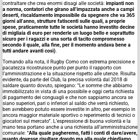
contraltare che crea enormi disagi alle società:
impianti non
a norma, contatori che girano all’impazzata anche a campi
deserti, riscaldamento impossibile da spegnere che va 365
giorni all’anno, strutture fatiscenti sulle quali, a proprie
spese, praticamente tutte le società hanno investito decine
di migliaia di euro per renderle un luogo bello e soprattutto
sicuro per i ragazzi e una sorta di tacito compromesso
secondo il quale, alla fine, per il momento andava bene a
tutti andare avanti così)
.
Tornando alla nota, il Rugby Como con estrema precisione e
pacatezza ricostruisce punto per punto il rapporto con
l’amministrazione e la situazione rispetto alle utenze. Risulta
evidente, da parte del Club, la precisa volontà dal 2018 di
saldare quanto dovuto, spiegano: “Le somme che abbiamo
immobilizzato in vista di una possibile e oggi certa richiesta
di pagamento dei conguagli e che non sappiamo ancora se
siano superiori, pari o inferiori al saldo che verrà richiesto,
ben avrebbero potuto essere investite in altro, per esempio in
ancora maggior materiale sportivo o reperimento di tecnici o
giocatori sul mercato”. L’espressione di buona volontà e la
mano tesa portano anche a una richiesta all’amministrazione
comunale: “
Alla quale pagheremo, fatti i conti di dare/avere,
quanto dovesse risultare dovuto ma alla quale chiediamo