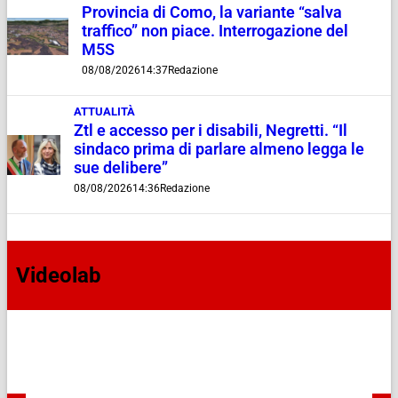
Provincia di Como, la variante “salva
traffico” non piace. Interrogazione del
M5S
08/08/2026
14:37
Redazione
ATTUALITÀ
Ztl e accesso per i disabili, Negretti. “Il
sindaco prima di parlare almeno legga le
sue delibere”
08/08/2026
14:36
Redazione
Videolab