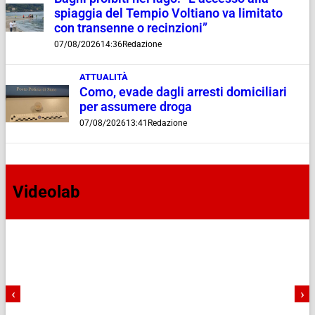
spiaggia del Tempio Voltiano va limitato
con transenne o recinzioni”
07/08/2026
14:36
Redazione
ATTUALITÀ
Como, evade dagli arresti domiciliari
per assumere droga
07/08/2026
13:41
Redazione
Videolab
‹
›