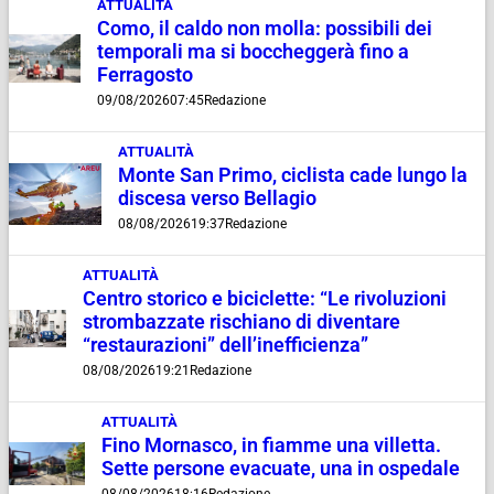
ATTUALITÀ
Como, il caldo non molla: possibili dei
temporali ma si boccheggerà fino a
Ferragosto
09/08/2026
07:45
Redazione
ATTUALITÀ
Monte San Primo, ciclista cade lungo la
discesa verso Bellagio
08/08/2026
19:37
Redazione
ATTUALITÀ
Centro storico e biciclette: “Le rivoluzioni
strombazzate rischiano di diventare
“restaurazioni” dell’inefficienza”
08/08/2026
19:21
Redazione
ATTUALITÀ
Fino Mornasco, in fiamme una villetta.
Sette persone evacuate, una in ospedale