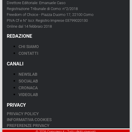
Direttore Editoriale: Emanuele Caso
Registrazione Tribunale di Como: n°2/2018
Freedom of Choice - Piazza Duomo 17, 22100 Como
PIVA Cf e N° Iscr. Registro Imprese 03799020130
Online dal 14 febbraio 2018
REDAZIONE
CHI SIAMO
CONTATTI
CANALI
NEWSLAB
SOCIALAB
CRONACA
VIDEOLAB
PRIVACY
PRIVACY POLICY
INFORMATIVA COOKIES
PREFERENZE PRIVACY
© 2026 Comozero.it - Tutti i diritti riservati.