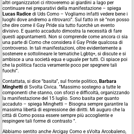
altri organizzatori ci ritroveremo ai giardini a lago per
continuare nei preparativi della manifestazione – spiega
Lucas Radice
di Uds Como – Vogliamo infatti vedere bene i
luoghi dove andremo a ritrovarci”. Sul fatto in sè “non posso
che dire come il Gay Pride sia tutto fuorchè un evento
divisivo. E quanto accaduto dimostra la necessità di fare
questi appuntamenti. Non si comprende come ancora ci sia
una parte di Como che considera il Gay Pride qualcosa di
controverso. In tali manifestazioni, oltre evidentemente a
sostenere e sottolineare le tematiche Lgbtq+, si discute e si
ambisce a una società equa e uguale per tutti. Ci spiace poi
che la politica faccia veramente poco per spegnere tali
fuochi”.
Contattata, si dice “basita”, sul fronte politico,
Barbara
Minghetti
di Svolta Civica. “Massimo sostegno a tutte le
componenti che stanno, con sforzi e difficoltà, organizzando
la manifestazione del 15 luglio. Sono basita per quanto
accaduto – spiega Minghetti – Bisogna sempre garantire la
massima libertà di espressione dei diritti. Mi auguro che la
città di Como possa essere sempre più accogliente e
respingere tali forme di contrasto “.
Abbiamo sentito anche Arcigay Como e sVolta Arcobaleno,