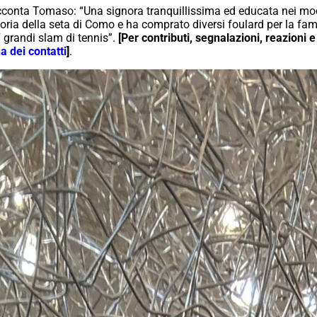
cconta Tomaso: “Una signora tranquillissima ed educata nei modi
toria della seta di Como e ha comprato diversi foulard per la f
7 grandi slam di tennis”.
[Per contributi, segnalazioni, reazion
a dei contatti
]
.