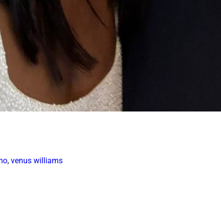
mo
,
venus williams