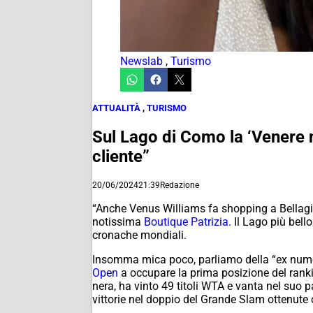
Newslab
,
Turismo
ATTUALITÀ
,
TURISMO
Sul Lago di Como la ‘Venere 
cliente”
20/06/2024
21:39
Redazione
“Anche Venus Williams fa shopping a Bellagio”
notissima
Boutique Patrizia
. Il Lago più bel
cronache mondiali.
Insomma mica poco, parliamo della “ex nume
Open
a occupare la prima posizione del rank
nera, ha vinto 49 titoli WTA e vanta nel suo pa
vittorie nel doppio del Grande Slam ottenute