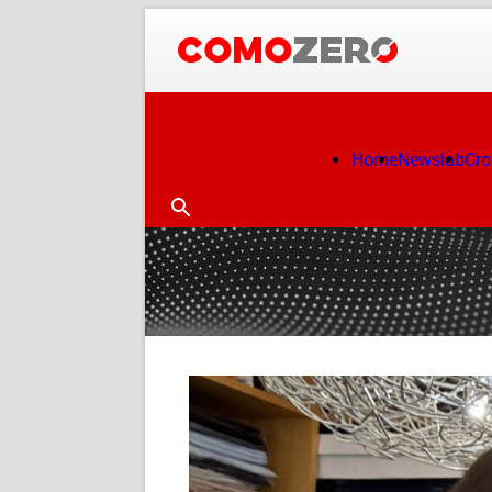
Home
Newslab
Cr