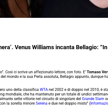
nera’. Venus Williams incanta Bellagio: “
. Così ci scrive un affezionato lettore, con foto. E’
Tomaso Ver
lo del mondo e la sua Perla assoluta, Bellagio appunto, dunque 
ro uno della classifica
WTA
nel 2002 e di doppio nel 2010, è s
ing mondiale, che ha mantenuto per un totale di undici settim
lmarès sette vittorie nel circuito di singolare del
Grande Slam
su
 con la sorella minore
Serena
e due nel doppio misto” (
Informazi