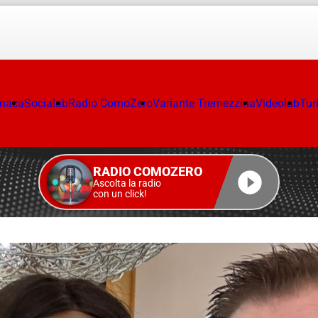
onaca
Socialab
Radio ComoZero
Variante Tremezzina
Videolab
Tur
RADIO COMOZERO
Ascolta la radio
con un click!