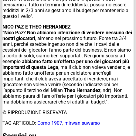
pensiamo a tutto in termini di redditività: possiamo essere
redditizi in 2/3 anni se gestiamo il budget per mantenerlo a
questo livello”.
NICO PAZ E THEO HERNANDEZ
“
Nico Paz? Non abbiamo intenzione di vendere nessuno dei
nostri giocatori
, almeno nel prossimo futuro. Forse tra 3/4
anni, perché sarebbe ingenuo non dire che i ricavi dalle
cessioni dei giocatori fanno parte del business. E non siamo
a corto di soldi, siamo ben supportati. Nei giorni scorsi ad
esempio
abbiamo fatto un’offerta per uno dei giocatori più
importanti di questa Lega
, ma il club non voleva venderlo, e
abbiamo fatto un’offerta per un calciatore anch’egli
importanti che il club aveva accettato di venderci, ma il
giocatore non voleva venire (secondo indiscrezioni per
l’appunto il terzino del Milan
Theo Hernandez
,
ndr
). Non
abbiamo paura di fare offerte per i giocatori più importanti,
ma dobbiamo assicurarci che si adatti al budget”.
© RIPRODUZIONE RISERVATA
TAG ARTICOLO:
Como 1907
,
mirwan suwarso