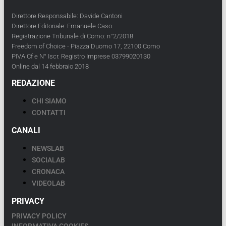
Direttore Responsabile: Davide Cantoni
Direttore Editoriale: Emanuele Caso
Registrazione Tribunale di Como: n°2/2018
Freedom of Choice - Piazza Duomo 17, 22100 Como
PIVA Cf e N° Iscr. Registro Imprese 03799020130
Online dal 14 febbraio 2018
REDAZIONE
CHI SIAMO
CONTATTI
CANALI
NEWSLAB
SOCIALAB
CRONACA
VIDEOLAB
PRIVACY
PRIVACY POLICY
INFORMATIVA COOKIES