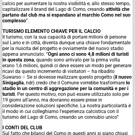
calcio per aumentare la nostra visibilità e, allo stesso tempo,
capitalizzare il brand del Lago di Como, creando
attività che
partano dal club ma si espandano al marchio Como nel suo
complesso
“.
TURISMO ELEMENTO CHIAVE PER IL CALCIO
Il turismo, con la sua capacità di portare milioni di persone
sul Lario e in città, diventa dunque una chiave fondamentale
per la riuscita del progetto e ovviamente del nuovo stadio
appena annunciato. “
Ogni anno ci sono 4,8 milioni di turisti
in questa zona
, quando sono arrivato per la prima volta
erano 1,6 milioni, quindi ci deve essere un modo per generare
ricavi da questo incremento di visitatori – ha ribadito
Suwarso – Se si dovesse realizzare questo progetto (
il nuovo
Sinigaglia
,
ndr
) credo che il Comune vorrebbe trasformare
lo
stadio in un centro di aggregazione per la comunità e per i
turisti
. Per questo motivo, non può essere utilizzato solo per
19 giorni all’anno, ma dovranno essere prese in
considerazione soluzioni specifiche. La nostra particolarità è
il modo in cui colleghiamo l’esperienza calcistica con il
turismo del Lago di Como, creando un connubio unico”
I CONTI DEL CLUB
Sul fatto che bilanci del Como in questi anni si siano chiusi