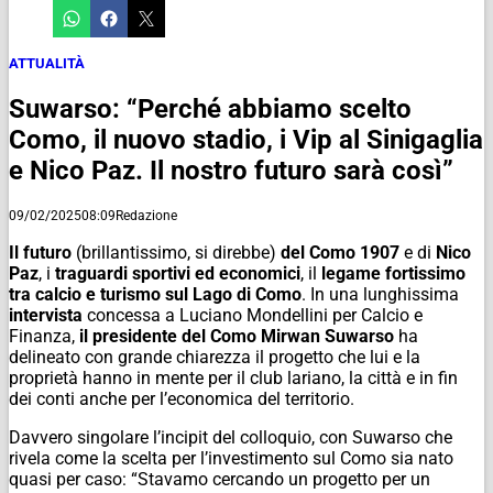
ATTUALITÀ
Suwarso: “Perché abbiamo scelto
Como, il nuovo stadio, i Vip al Sinigaglia
e Nico Paz. Il nostro futuro sarà così”
09/02/2025
08:09
Redazione
Il futuro
(brillantissimo, si direbbe)
del Como 1907
e di
Nico
Paz
, i
traguardi sportivi ed economici
, il
legame fortissimo
tra calcio e turismo sul Lago di Como
. In una lunghissima
intervista
concessa a Luciano Mondellini per Calcio e
Finanza,
il presidente del Como Mirwan Suwarso
ha
delineato con grande chiarezza il progetto che lui e la
proprietà hanno in mente per il club lariano, la città e in fin
dei conti anche per l’economica del territorio.
Davvero singolare l’incipit del colloquio, con Suwarso che
rivela come la scelta per l’investimento sul Como sia nato
quasi per caso: “Stavamo cercando un progetto per un