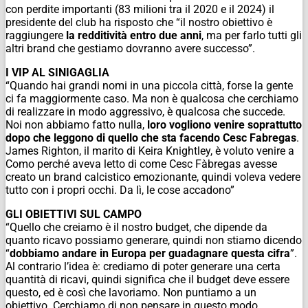
con perdite importanti (83 milioni tra il 2020 e il 2024) il
presidente del club ha risposto che “il nostro obiettivo è
raggiungere
la redditività entro due anni
, ma per farlo tutti gli
altri brand che gestiamo dovranno avere successo”.
I VIP AL SINIGAGLIA
“Quando hai grandi nomi in una piccola città, forse la gente
ci fa maggiormente caso. Ma non è qualcosa che cerchiamo
di realizzare in modo aggressivo, è qualcosa che succede.
Noi non abbiamo fatto nulla,
loro vogliono venire soprattutto
dopo che leggono di quello che sta facendo Cesc Fabregas
.
James Righton, il marito di Keira Knightley, è voluto venire a
Como perché aveva letto di come Cesc Fàbregas avesse
creato un brand calcistico emozionante, quindi voleva vedere
tutto con i propri occhi. Da lì, le cose accadono”
GLI OBIETTIVI SUL CAMPO
“Quello che creiamo è il nostro budget, che dipende da
quanto ricavo possiamo generare, quindi non stiamo dicendo
“
dobbiamo andare in Europa per guadagnare questa cifra
”.
Al contrario l’idea è: crediamo di poter generare una certa
quantità di ricavi, quindi significa che il budget deve essere
questo, ed è così che lavoriamo. Non puntiamo a un
obiettivo. Cerchiamo di non pensare in questo modo,