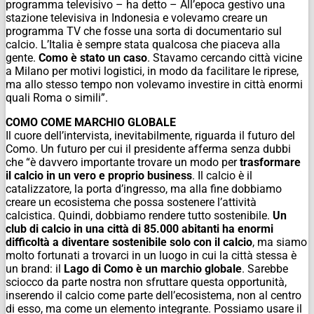
programma televisivo – ha detto – All’epoca gestivo una
stazione televisiva in Indonesia e volevamo creare un
programma TV che fosse una sorta di documentario sul
calcio. L’Italia è sempre stata qualcosa che piaceva alla
gente.
Como è stato un caso
. Stavamo cercando città vicine
a Milano per motivi logistici, in modo da facilitare le riprese,
ma allo stesso tempo non volevamo investire in città enormi
quali Roma o simili”.
COMO COME MARCHIO GLOBALE
Il cuore dell’intervista, inevitabilmente, riguarda il futuro del
Como. Un futuro per cui il presidente afferma senza dubbi
che “è davvero importante trovare un modo per
trasformare
il calcio in un vero e proprio business
. Il calcio è il
catalizzatore, la porta d’ingresso, ma alla fine dobbiamo
creare un ecosistema che possa sostenere l’attività
calcistica. Quindi, dobbiamo rendere tutto sostenibile.
Un
club di calcio in una città di 85.000 abitanti ha enormi
difficoltà a diventare sostenibile solo con il calcio
, ma siamo
molto fortunati a trovarci in un luogo in cui la città stessa è
un brand: il
Lago di Como è un marchio globale
. Sarebbe
sciocco da parte nostra non sfruttare questa opportunità,
inserendo il calcio come parte dell’ecosistema, non al centro
di esso, ma come un elemento integrante. Possiamo usare il