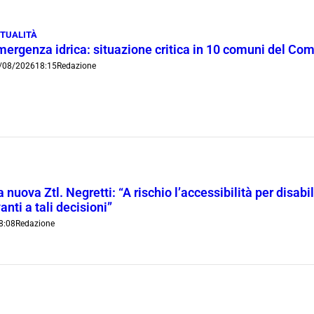
TUALITÀ
mergenza idrica: situazione critica in 10 comuni del Co
/08/2026
18:15
Redazione
 nuova Ztl. Negretti: “A rischio l’accessibilità per disab
anti a tali decisioni”
8:08
Redazione