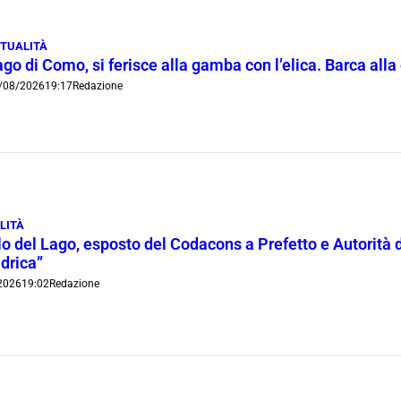
TUALITÀ
go di Como, si ferisce alla gamba con l’elica. Barca all
/08/2026
19:17
Redazione
LITÀ
lo del Lago, esposto del Codacons a Prefetto e Autorità d
idrica”
2026
19:02
Redazione