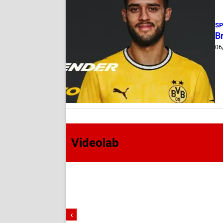
S
B
06
Videolab
‹