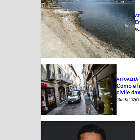
AT
E
06
ATTUALITÀ
Como e la
civile dav
06/08/2026
1