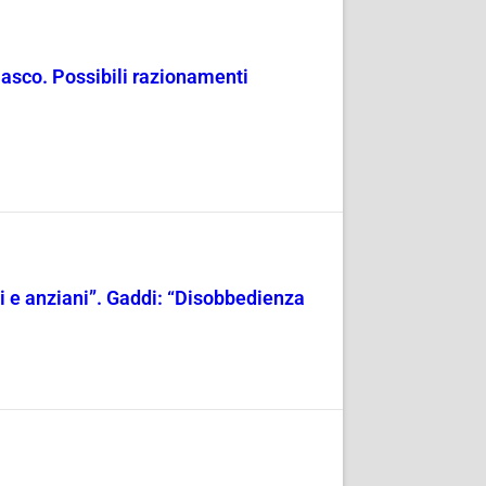
masco. Possibili razionamenti
ili e anziani”. Gaddi: “Disobbedienza