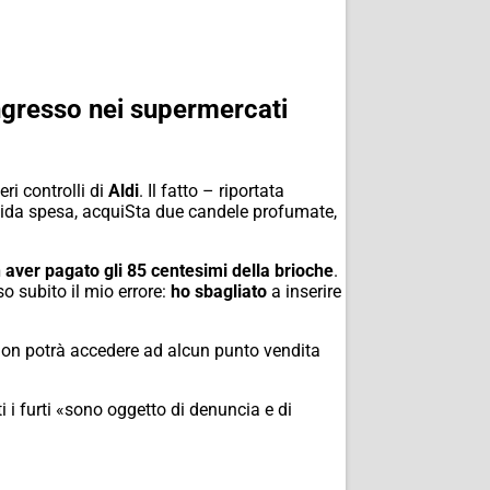
ingresso nei supermercati
ri controlli di
Aldi
. Il fatto – riportata
pida spesa, acquiSta due candele profumate,
 aver pagato gli 85 centesimi della brioche
.
o subito il mio errore:
ho sbagliato
a inserire
 non potrà accedere ad alcun punto vendita
i i furti «sono oggetto di denuncia e di