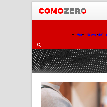
Home
Newslab
Cr