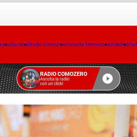
onaca
Socialab
Radio ComoZero
Variante Tremezzina
Videolab
Tur
RADIO COMOZERO
Ascolta la radio
con un click!