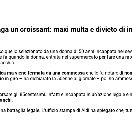
aga un croissant: maxi multa e divieto di 
s
o quello selezionato da una donna di 50 anni incappata nei seve
se fa quando la donna, entrata nel supermercato per fare una ra
tacchio.
tica ma viene fermata da una commessa c
he le fa notare di
non
do in giro – ha dichiarato la 50enne al giornale – poi ho ammess
rsare gli 85centesimi. Infatti è incappata in un’azione legale e
ranchi.
 battaglia legale. L’ufficio stampa di Aldi ha spiegato che, tutt