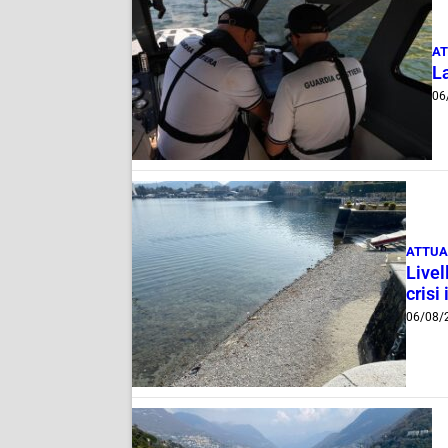
AT
La
06
ATTUA
Livel
crisi 
06/08/