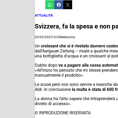
ATTUALITÀ
Svizzera, fa la spesa e non p
05/05/2025
16:03
Redazione
Un
croissant che si è rivelato davvero costo
dall’Aargauer Zeitung – risale a qualche me
una bottiglietta d’acqua e un croissant al pis
Subito dopo
va a pagare alla cassa automa
«All’inizio ho pensato che mi stesse prenden
manualmente il prodotto».
Le scuse però non sono servire e neanche sbo
Aldi. In conclusione
la multa è stata di 600 f
La donna ha fatto sapere che intraprenderà una
divieto di accesso».
© RIPRODUZIONE RISERVATA