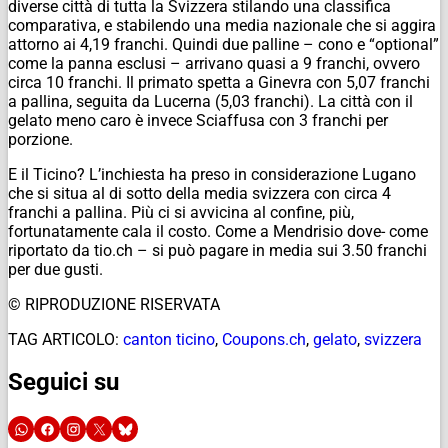
diverse città di tutta la Svizzera stilando una classifica
comparativa, e stabilendo una media nazionale che si aggira
attorno ai 4,19 franchi. Quindi due palline – cono e “optional”
come la panna esclusi – arrivano quasi a 9 franchi, ovvero
circa 10 franchi. Il primato spetta a Ginevra con 5,07 franchi
a pallina, seguita da Lucerna (5,03 franchi). La città con il
gelato meno caro è invece Sciaffusa con 3 franchi per
porzione.
E il Ticino? L’inchiesta ha preso in considerazione Lugano
che si situa al di sotto della media svizzera con circa 4
franchi a pallina. Più ci si avvicina al confine, più,
fortunatamente cala il costo. Come a Mendrisio dove- come
riportato da tio.ch – si può pagare in media sui 3.50 franchi
per due gusti.
© RIPRODUZIONE RISERVATA
TAG ARTICOLO:
canton ticino
,
Coupons.ch
,
gelato
,
svizzera
Seguici su