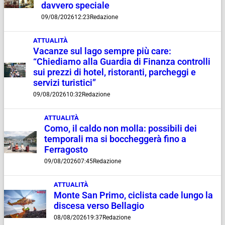
davvero speciale
09/08/2026
12:23
Redazione
ATTUALITÀ
Vacanze sul lago sempre più care:
“Chiediamo alla Guardia di Finanza controlli
sui prezzi di hotel, ristoranti, parcheggi e
servizi turistici”
09/08/2026
10:32
Redazione
ATTUALITÀ
Como, il caldo non molla: possibili dei
temporali ma si boccheggerà fino a
Ferragosto
09/08/2026
07:45
Redazione
ATTUALITÀ
Monte San Primo, ciclista cade lungo la
discesa verso Bellagio
08/08/2026
19:37
Redazione