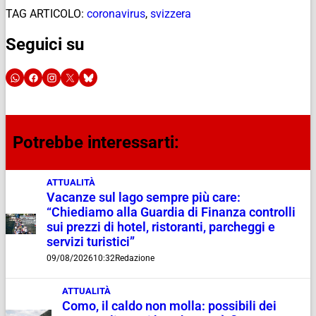
TAG ARTICOLO:
coronavirus
,
svizzera
Seguici su
Potrebbe interessarti:
ATTUALITÀ
Vacanze sul lago sempre più care:
“Chiediamo alla Guardia di Finanza controlli
sui prezzi di hotel, ristoranti, parcheggi e
servizi turistici”
09/08/2026
10:32
Redazione
ATTUALITÀ
Como, il caldo non molla: possibili dei