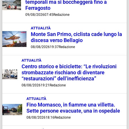
temporali ma si boccheggerà fino a
Ferragosto
09/08/2026
07:45
Redazione
ATTUALITÀ
Monte San Primo, ciclista cade lungo la
discesa verso Bellagio
08/08/2026
19:37
Redazione
ATTUALITÀ
Centro storico e biciclette: “Le rivoluzioni
strombazzate rischiano di diventare
“restaurazioni” dell’inefficienza”
08/08/2026
19:21
Redazione
ATTUALITÀ
Fino Mornasco, in fiamme una villetta.
Sette persone evacuate, una in ospedale
08/08/2026
18:16
Redazione