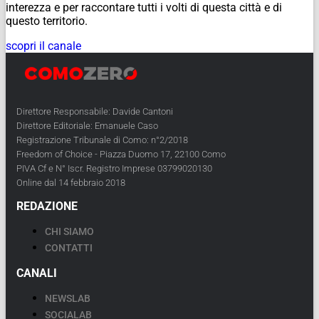
interezza e per raccontare tutti i volti di questa città e di
questo territorio.
scopri il canale
Direttore Responsabile: Davide Cantoni
Direttore Editoriale: Emanuele Caso
Registrazione Tribunale di Como: n°2/2018
Freedom of Choice - Piazza Duomo 17, 22100 Como
PIVA Cf e N° Iscr. Registro Imprese 03799020130
Online dal 14 febbraio 2018
REDAZIONE
CHI SIAMO
CONTATTI
CANALI
NEWSLAB
SOCIALAB