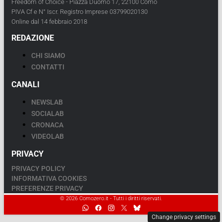
Freedom of Choice - Piazza Duomo 17, 22100 Como
PIVA Cf e N° Iscr. Registro Imprese 03799020130
Online dal 14 febbraio 2018
REDAZIONE
CHI SIAMO
CONTATTI
CANALI
NEWSLAB
SOCIALAB
CRONACA
VIDEOLAB
PRIVACY
PRIVACY POLICY
INFORMATIVA COOKIES
PREFERENZE PRIVACY
© 2026 Comozero.it - Tutti i diritti riservati.
Change privacy settings