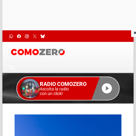
RADIO COMOZERO
Ascolta la radio
con un click!