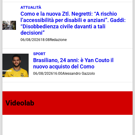
ATTUALITÀ
Como e la nuova Ztl. Negretti: “A rischio
l’accessibilità per disabili e anziani”. Gaddi:
“Disobbedienza civile davanti a tali
decisioni”
06/08/2026
18:08
Redazione
SPORT
Brasiliano, 24 anni: è Yan Couto il
nuovo acquisto del Como
06/08/2026
16:00
Alessandro Gazzolo
Videolab