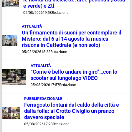
e verde) e Ztl
05/08/2026
19:58
Redazione
ATTUALITÀ
Un firmamento di suoni per contemplare il
Mistero: dal 6 al 14 agosto la musica
risuona in Cattedrale (e non solo)
05/08/2026
18:22
Redazione
ATTUALITÀ
“Come è bello andare in giro”…con lo
scooter sul lungolago VIDEO
05/08/2026
17:57
Redazione
PUBBLIREDAZIONALE
Ferragosto lontani dal caldo della città e
dalla folla: al Crotto Civiglio un pranzo
davvero speciale
05/08/2026
17:23
Redazione