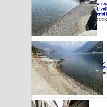
ATTUA
Livel
crisi 
06/08/
AT
E
06