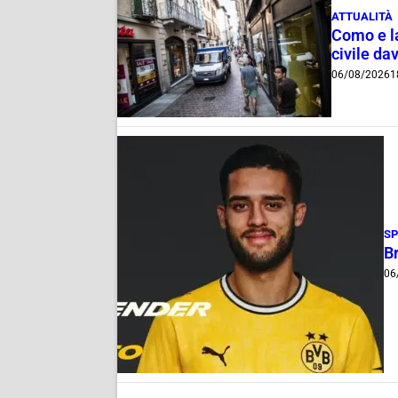
ATTUALITÀ
Como e la
civile dav
06/08/2026
1
S
B
06