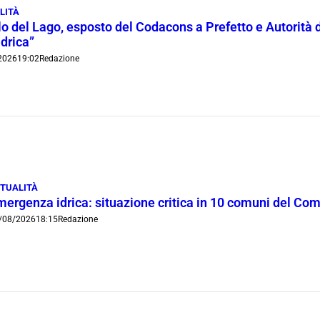
LITÀ
lo del Lago, esposto del Codacons a Prefetto e Autorità d
idrica”
2026
19:02
Redazione
TUALITÀ
mergenza idrica: situazione critica in 10 comuni del Co
/08/2026
18:15
Redazione