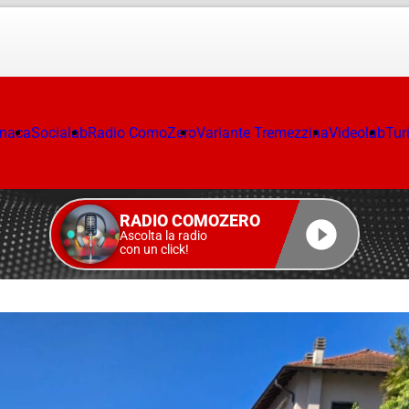
onaca
Socialab
Radio ComoZero
Variante Tremezzina
Videolab
Tur
RADIO COMOZERO
Ascolta la radio
con un click!