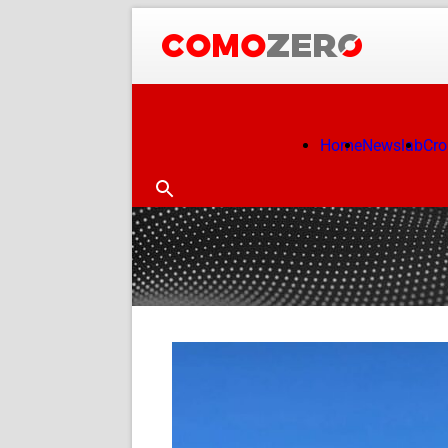
Home
Newslab
Cr