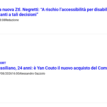
 nuova Ztl. Negretti: “A rischio l’accessibilità per disab
anti a tali decisioni”
8:08
Redazione
PORT
rasiliano, 24 anni: è Yan Couto il nuovo acquisto del Co
/08/2026
16:00
Alessandro Gazzolo