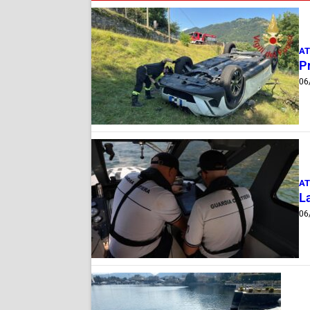
AT
Pr
06
AT
La
06