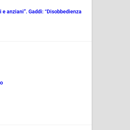
ili e anziani”. Gaddi: “Disobbedienza
mo