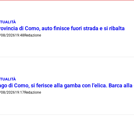
TUALITÀ
ovincia di Como, auto finisce fuori strada e si ribalta
/08/2026
19:48
Redazione
TUALITÀ
go di Como, si ferisce alla gamba con l’elica. Barca all
/08/2026
19:17
Redazione