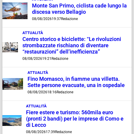
Monte San Primo, ciclista cade lungo la
discesa verso Bellagio
08/08/2026
19:37
Redazione
ATTUALITÀ
Centro storico e biciclette: “Le rivoluzioni
strombazzate rischiano di diventare
“restaurazioni” dell’inefficienza”
08/08/2026
19:21
Redazione
ATTUALITÀ
Fino Mornasco, in fiamme una villetta.
Sette persone evacuate, una in ospedale
08/08/2026
18:16
Redazione
ATTUALITÀ
Fiere estere e turismo: 560mila euro
(pronti 2 bandi) per le imprese di Como e
di Lecco
08/08/2026
17:39
Redazione