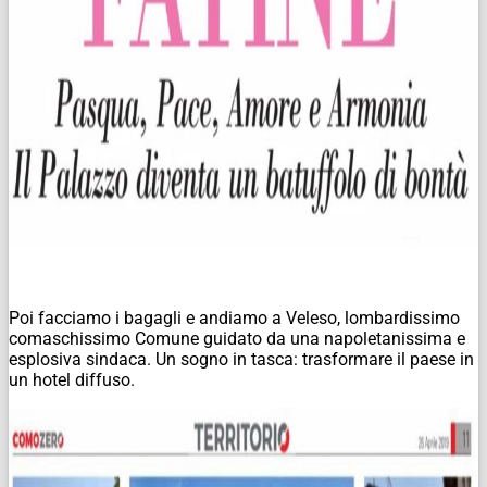
Poi facciamo i bagagli e andiamo a Veleso, lombardissimo
comaschissimo Comune guidato da una napoletanissima e
esplosiva sindaca. Un sogno in tasca: trasformare il paese in
un hotel diffuso.