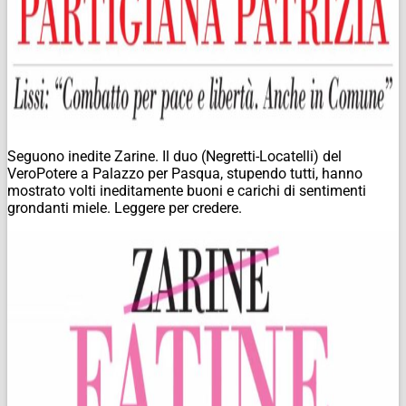
Seguono inedite Zarine. Il duo (Negretti-Locatelli) del
VeroPotere a Palazzo per Pasqua, stupendo tutti, hanno
mostrato volti ineditamente buoni e carichi di sentimenti
grondanti miele. Leggere per credere.