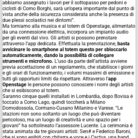
abbiamo assegnato i lavori per il sottopasso per pedoni e
ciclisti di Como Borghi, sarà un’opera importante dal punto di
vista anche della sicurezza considerata anche la presenza di
due plessi scolastici nei dintorni”.
Ma torniamo alla musica e al totem di Openstage, alimentato
da una connessione elettrica, incorpora un impianto audio
per gli eventi dal vivo. Gli artisti si possono prenotare
attraverso l’app dedicata. Effettuata la prenotazione,
basta
avvicinare lo smartphone al totem questo per sbloccarlo
automaticamente, dando la possibilità di collegare
strumenti e microfono.
L’uso da parte dell’artista avviene
previa accettazione di un regolamento, che stabilisce i giorni
e gli orari di funzionamento, i volumi massimi di emissione e
tutti gli opportuni limiti da rispettare. Attraverso l’
app
Openstage
le persone possono conoscere i nomi degli artisti
che si esibiscono al totem.
Saranno cinque quelli installati in Lombardia, dopo Bovisa è
toccato a Como Lago, quindi toccherà a Milano
Domodossola, Cormano-Cusano Milanino e Varese. “Le
stazioni non sono soltanto un luogo che può diventare
pericoloso, ma un luogo di creatività e uno spazio per i
giovani” ha sottolineato l’assessore Lucente. La cerimonia è
stata animata da tre giovani artisti: Sen# e Federico Baroni,
che si sono esibiti con chitarra e voce e i Cactus, una band