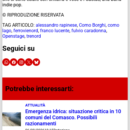
indie pop.
© RIPRODUZIONE RISERVATA
TAG ARTICOLO:
alessandro rapinese
,
Como Borghi
,
como
lago
,
ferrovienord
,
franco lucente
,
fulvio caradonna
,
Openstage
,
trenord
Seguici su
Potrebbe interessarti:
ATTUALITÀ
Emergenza idrica: situazione critica in 10
comuni del Comasco. Possibili
razionamenti