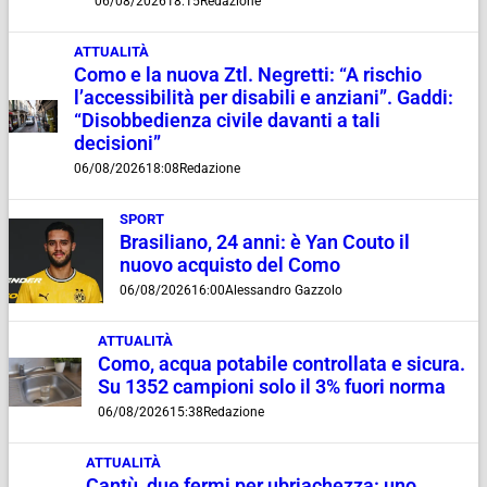
06/08/2026
18:15
Redazione
ATTUALITÀ
Como e la nuova Ztl. Negretti: “A rischio
l’accessibilità per disabili e anziani”. Gaddi:
“Disobbedienza civile davanti a tali
decisioni”
06/08/2026
18:08
Redazione
SPORT
Brasiliano, 24 anni: è Yan Couto il
nuovo acquisto del Como
06/08/2026
16:00
Alessandro Gazzolo
ATTUALITÀ
Como, acqua potabile controllata e sicura.
Su 1352 campioni solo il 3% fuori norma
06/08/2026
15:38
Redazione
ATTUALITÀ
Cantù, due fermi per ubriachezza: uno