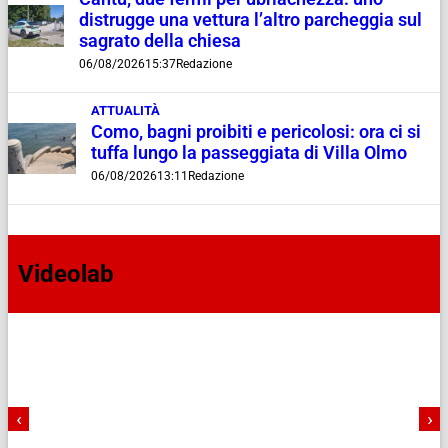
distrugge una vettura l’altro parcheggia sul
sagrato della chiesa
06/08/2026
15:37
Redazione
ATTUALITÀ
Como, bagni proibiti e pericolosi: ora ci si
tuffa lungo la passeggiata di Villa Olmo
06/08/2026
13:11
Redazione
Videolab
‹
›