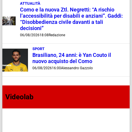
ATTUALITÀ
Como e la nuova Ztl. Negretti: “A rischio
l’accessibilità per disabili e anziani”. Gaddi:
“Disobbedienza civile davanti a tali
decisioni”
06/08/2026
18:08
Redazione
SPORT
Brasiliano, 24 anni: è Yan Couto il
nuovo acquisto del Como
06/08/2026
16:00
Alessandro Gazzolo
Videolab