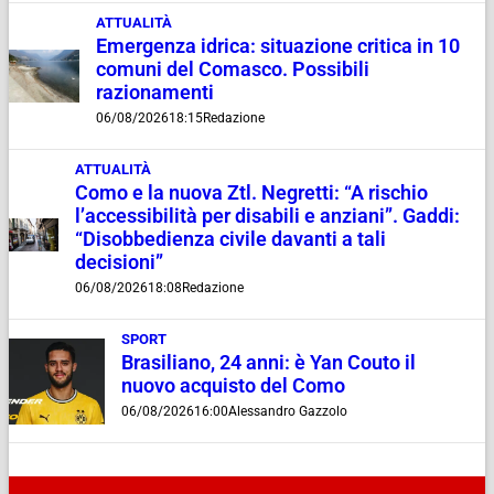
ATTUALITÀ
Emergenza idrica: situazione critica in 10
comuni del Comasco. Possibili
razionamenti
06/08/2026
18:15
Redazione
ATTUALITÀ
Como e la nuova Ztl. Negretti: “A rischio
l’accessibilità per disabili e anziani”. Gaddi:
“Disobbedienza civile davanti a tali
decisioni”
06/08/2026
18:08
Redazione
SPORT
Brasiliano, 24 anni: è Yan Couto il
nuovo acquisto del Como
06/08/2026
16:00
Alessandro Gazzolo