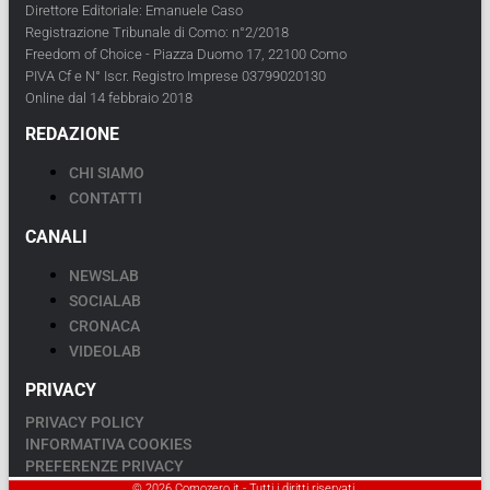
Direttore Editoriale: Emanuele Caso
Registrazione Tribunale di Como: n°2/2018
Freedom of Choice - Piazza Duomo 17, 22100 Como
PIVA Cf e N° Iscr. Registro Imprese 03799020130
Online dal 14 febbraio 2018
REDAZIONE
CHI SIAMO
CONTATTI
CANALI
NEWSLAB
SOCIALAB
CRONACA
VIDEOLAB
PRIVACY
PRIVACY POLICY
INFORMATIVA COOKIES
PREFERENZE PRIVACY
© 2026 Comozero.it - Tutti i diritti riservati.