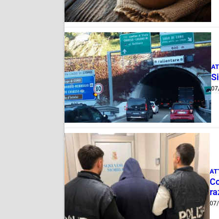
AT
Si
07
AT
Co
ra
07