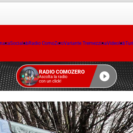
onaca
Socialab
Radio ComoZero
Variante Tremezzina
Videolab
Tur
RADIO COMOZERO
Ascolta la radio
con un click!