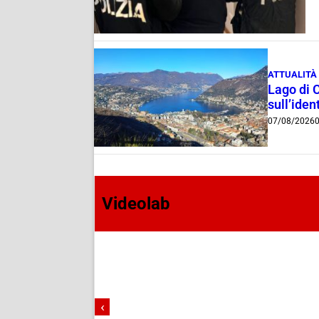
ATTUALITÀ
Lago di 
sull’ident
07/08/2026
0
Videolab
‹