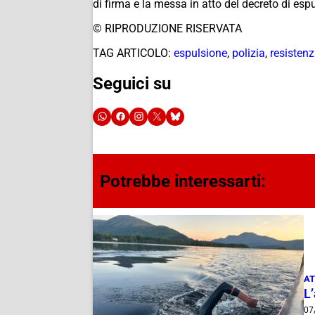
di firma e la messa in atto del decreto di esp
© RIPRODUZIONE RISERVATA
TAG ARTICOLO:
espulsione
,
polizia
,
resisten
Seguici su
Potrebbe interessarti:
AT
L
07