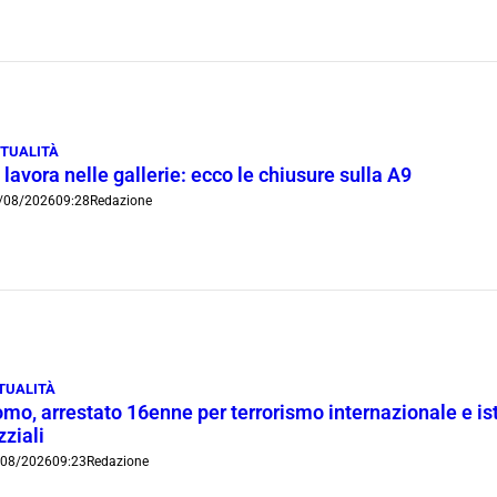
TUALITÀ
 lavora nelle gallerie: ecco le chiusure sulla A9
/08/2026
09:28
Redazione
TUALITÀ
mo, arrestato 16enne per terrorismo internazionale e is
zziali
/08/2026
09:23
Redazione