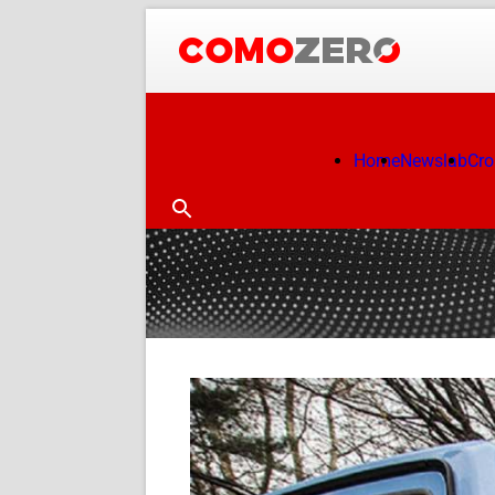
Home
Newslab
Cr