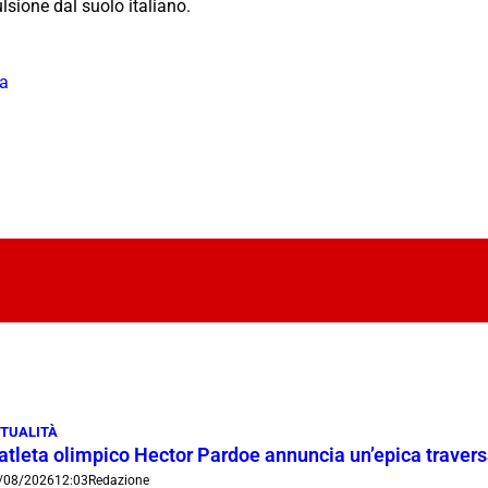
ulsione dal suolo italiano.
za
TUALITÀ
’atleta olimpico Hector Pardoe annuncia un’epica traver
/08/2026
12:03
Redazione