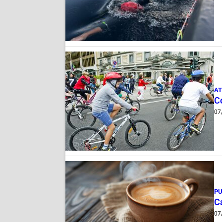
AT
Co
07
PU
Ca
07