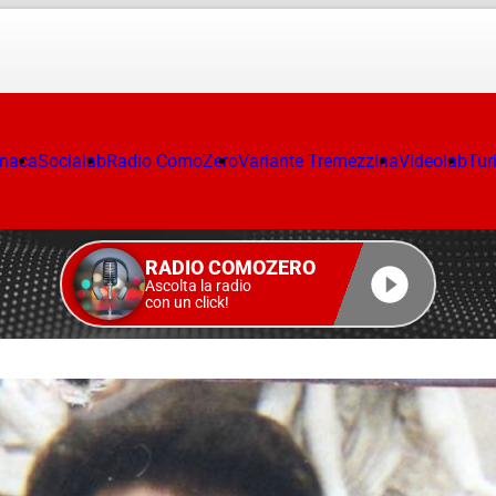
onaca
Socialab
Radio ComoZero
Variante Tremezzina
Videolab
Tur
RADIO COMOZERO
Ascolta la radio
con un click!