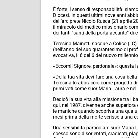
È forte il senso di responsabilità: siamo
Diocesi. In questi ultimi nove anni abb
dell’arciprete Nicolò Rusca (21 aprile
il miracolo del medico missionario com
dei tanti “santi della porta accanto” di
Teresina Mainetti nacque a Colico (LC)
(nell’anno del suo quarantesimo di profe
evocativa, il 6 del 6 del nuovo millennio
«Eccomi! Signore, perdonale»: questa l
«Della tua vita devi fare una cosa bella
Teresina lo abbracciò come progetto di 
primi voti come suor Maria Laura e nel
Dedicò la sua vita alla missione tra i b
qui, nel 1987, divenne anche superiora
le maniche quando scopriva una qualunqu
mesi prima della morte scrisse a una con
Una sensibilità particolare suor Maria L
spesso sono disorientati, sradicati, pla