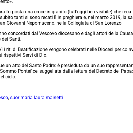
mento».
a fu posta una croce in granito (tutt’oggi ben visibile) che reca l
ubito tanti si sono recati lì in preghiera e, nel marzo 2019, la s
 san Giovanni Nepomuceno, nella Collegiata di San Lorenzo.
no concordati dal Vescovo diocesano e dagli attori della Causa c
dei Santi.
I i riti di Beatificazione vengono celebrati nelle Diocesi per coin
i rispettivi Servi di Dio.
ue un atto del Santo Padre: è presieduta da un suo rappresentant
del Sommo Pontefice, suggellata dalla lettura del Decreto del Papa
el cielo.
esco
,
suor maria laura mainetti