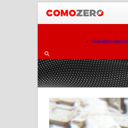
Home
Newslab
Cr