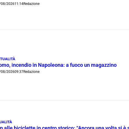
/08/2026
11:14
Redazione
TUALITÀ
omo, incendio in Napoleona: a fuoco un magazzino
/08/2026
09:37
Redazione
UALITÀ
p alle biciclette in centro storico: “Ancora una volta si è 