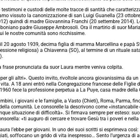
 testimoni e custodi delle molte tracce di santità che caratterizz
iamo vissuto la canonizzazione di san Luigi Guanella (23 ottobre
 2012) quindi di madre Giovannina Franchi (20 settembre 2014). 
boniano padre Giuseppe Ambrosoli. Ora il martirio di suor Maria 
 cui le nostre comunità sono ricchissime.
 il 20 agosto 1939, decima figlia di mamma Marcellina e papà S
ssione religiosa) a Chiavenna (SO), al termine di un rituale sata
).
a frase pronunciata da suor Laura mentre veniva colpita.
 per gli altri». Questo invito, rivoltole ancora giovanissima da u
vita. A 18 anni entrò nella Congregazione francese delle Figlie d
 1960 fece la professione perpetua a La Puye, casa madre della
ambini, i giovani e le famiglie, a Vasto (Chieti), Roma, Parma, f
 della comunità. Le consorelle la descrivono come «instancabile
e situazione di difficoltà». Si firmava sempre per esteso: suor
sorella: «ti auguro di cercare e trovare Gesù tra i poveri e nella
aura l’ebbe per giovani. In uno dei suoi scritti si esprimeva così:
giati, soffocano un grido di vita inespresso… Sento l’urgenza di 