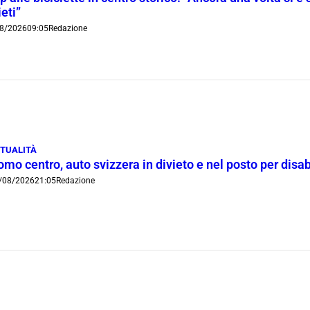
ieti”
8/2026
09:05
Redazione
TUALITÀ
mo centro, auto svizzera in divieto e nel posto per disab
/08/2026
21:05
Redazione