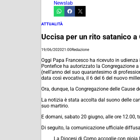
Newslab
ATTUALITÀ
Uccisa per un rito satanico a
19/06/2020
21:00
Redazione
Oggi Papa Francesco ha ricevuto in udienza i
Pontefice ha autorizzato la Congregazione a p
(nell’anno del suo quarantesimo di professione
data così evocativa, il 6 del 6 del nuovo mill
Ora, dunque, la Congregazione delle Cause dei
La notizia è stata accolta dal suono delle ca
suo martirio.
E domani, sabato 20 giugno, alle ore 12.00, 
Di seguito, la comunicazione ufficiale diffus
La Diocesi di Como accoglie con gioia l