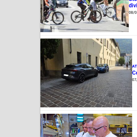
div
08/0
AT
Co
07