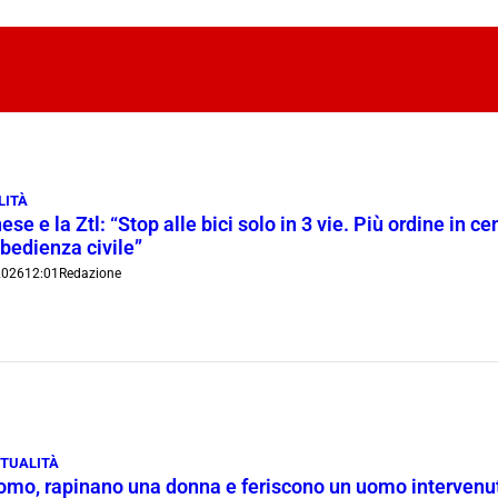
LITÀ
ese e la Ztl: “Stop alle bici solo in 3 vie. Più ordine in c
bedienza civile”
2026
12:01
Redazione
TUALITÀ
omo, rapinano una donna e feriscono un uomo intervenut