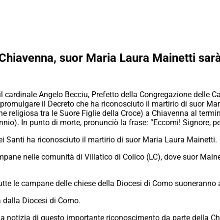
 Chiavenna, suor Maria Laura Mainetti sar
l cardinale Angelo Becciu, Prefetto della Congregazione delle C
romulgare il Decreto che ha riconosciuto il martirio di suor Mar
 religiosa tra le Suore Figlie della Croce) a Chiavenna al termine
ennio). In punto di morte, pronunciò la frase: “Eccomi! Signore, p
 Santi ha riconosciuto il martirio di suor Maria Laura Mainetti.
mpane nelle comunità di Villatico di Colico (LC), dove suor Maine
tutte le campane delle chiese della Diocesi di Como suoneranno a
a dalla Diocesi di Como.
a notizia di questo importante riconoscimento da parte della Ch