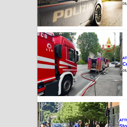
08
AT
C
08
ATT
Sto