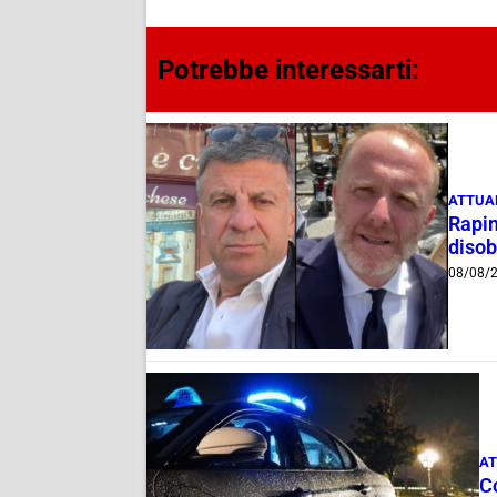
Potrebbe interessarti:
ATTUA
Rapin
disob
08/08/
AT
C