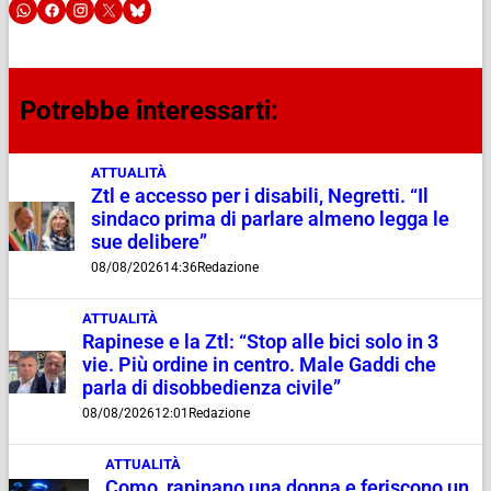
Potrebbe interessarti:
ATTUALITÀ
Ztl e accesso per i disabili, Negretti. “Il
sindaco prima di parlare almeno legga le
sue delibere”
08/08/2026
14:36
Redazione
ATTUALITÀ
Rapinese e la Ztl: “Stop alle bici solo in 3
vie. Più ordine in centro. Male Gaddi che
parla di disobbedienza civile”
08/08/2026
12:01
Redazione
ATTUALITÀ
Como, rapinano una donna e feriscono un