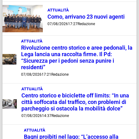
ATTUALITÀ
Como, arrivano 23 nuovi agenti
07/08/2026
17:27
Redazione
ATTUALITÀ
Rivoluzione centro storico e aree pedonali, la
Lega lancia una raccolta firme. Il Pd:
“Sicurezza per i pedoni senza punire i
residenti”
07/08/2026
17:21
Redazione
ATTUALITÀ
Centro storico e biciclette off limits: “In una
città soffocata dal traffico, con problemi di
parcheggio si ostacola la mobilità dolce”
07/08/2026
14:37
Redazione
ATTUALITÀ
Bagni proibiti nel lago: “L’accesso alla