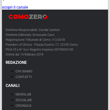
scopri il canale
Direttore Responsabile: Davide Cantoni
Direttore Editoriale: Emanuele Caso
Registrazione Tribunale di Como: n°2/2018
Freedom of Choice - Piazza Duomo 17, 22100 Como
PIVA Cf e N° Iscr. Registro Imprese 03799020130
Online dal 14 febbraio 2018
REDAZIONE
CHI SIAMO
CONTATTI
CANALI
NEWSLAB
SOCIALAB
CRONACA