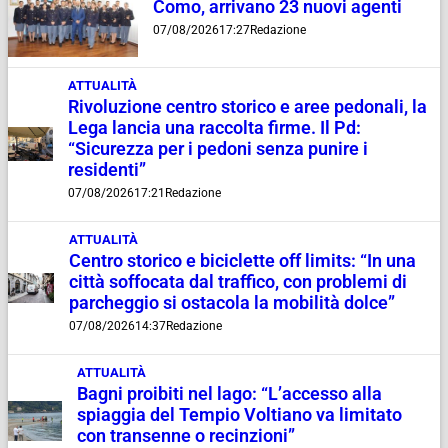
Como, arrivano 23 nuovi agenti
07/08/2026
17:27
Redazione
ATTUALITÀ
Rivoluzione centro storico e aree pedonali, la
Lega lancia una raccolta firme. Il Pd:
“Sicurezza per i pedoni senza punire i
residenti”
07/08/2026
17:21
Redazione
ATTUALITÀ
Centro storico e biciclette off limits: “In una
città soffocata dal traffico, con problemi di
parcheggio si ostacola la mobilità dolce”
07/08/2026
14:37
Redazione
ATTUALITÀ
Bagni proibiti nel lago: “L’accesso alla
spiaggia del Tempio Voltiano va limitato
con transenne o recinzioni”