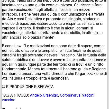
Spiega: “Nello stato più nebuloso e confuso possibile, tutto è
lasciato senza una guida certa e univoca. Chi riesce a fare
partire vaccinazioni agli allettati, riesce in un mezzo
miracolo. Perché nessuna guida o comunicazione è arrivata
da Ats e così l’iniziativa e proposta del singolo, sindaco o
medico di base, può essere accolta o respinta, senza che si
capisca il criterio. Il risultato è che in alcuni comuni si
vaccinino gli allettati direttamente a domicilio, in altri no, in
altri ancora solo parzialmente”.
E conclusw: “Le motivazioni non sono date di sapere, come
non è dato di sapere le tempistiche in cui finalmente questi
cittadini fragili potranno ricevere il vaccino. Ma la tutela della
salute pubblica è un dovere e avere misure sanitarie idonee e
uguali in qualunque parte del territorio ci si trovi, è un diritto
fondamentale. Manca totalmente il bastone guida e Regione
Lombardia ancora una volta dimostra che l’organizzazione di
Ats Insubria è troppo lenta e lacunosa”.
© RIPRODUZIONE RISERVATA
TAG ARTICOLO:
Angelo Orsenigo
,
Coronavirus
,
vaccini
,
vaccino