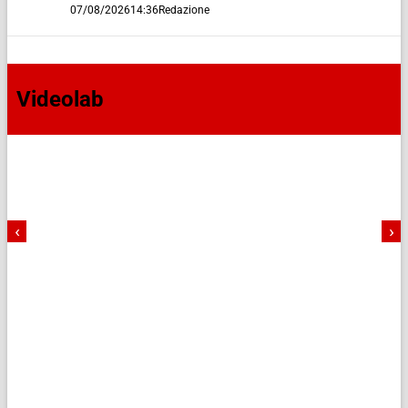
07/08/2026
14:36
Redazione
Videolab
‹
›