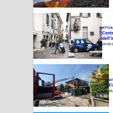
ATTUA
Centr
dell’
08/08/
AT
F
08