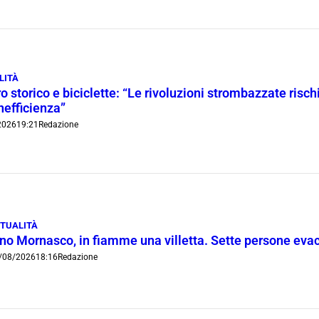
LITÀ
o storico e biciclette: “Le rivoluzioni strombazzate risch
inefficienza”
2026
19:21
Redazione
TUALITÀ
ino Mornasco, in fiamme una villetta. Sette persone eva
/08/2026
18:16
Redazione