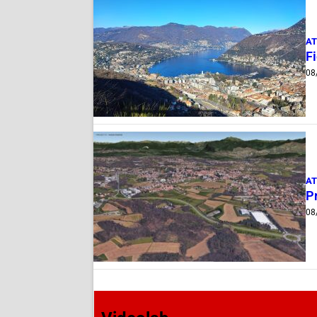
AT
Fi
08
AT
Pr
08