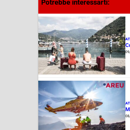
Potrebbe interessarti:
AT
C
09
AT
M
08