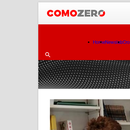
Home
Newslab
Cr