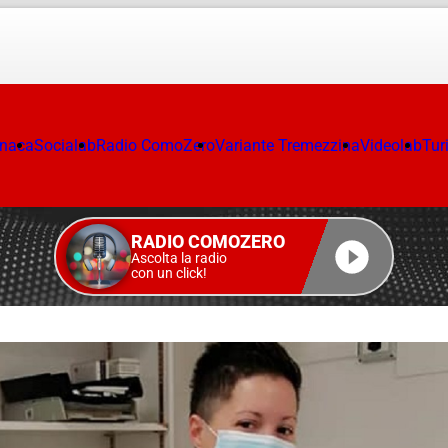
onaca
Socialab
Radio ComoZero
Variante Tremezzina
Videolab
Tur
RADIO COMOZERO
Ascolta la radio
con un click!