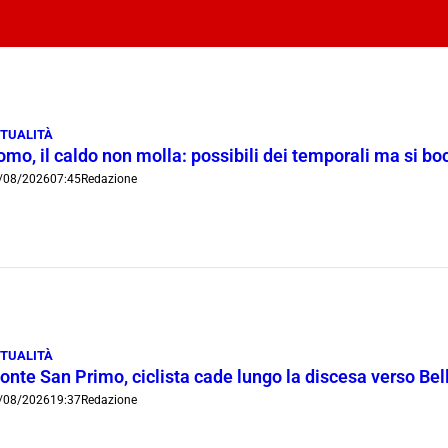
TUALITÀ
omo, il caldo non molla: possibili dei temporali ma si b
/08/2026
07:45
Redazione
TUALITÀ
onte San Primo, ciclista cade lungo la discesa verso Bel
/08/2026
19:37
Redazione