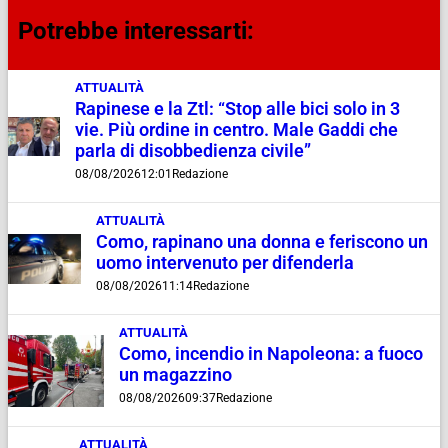
Potrebbe interessarti:
ATTUALITÀ
Rapinese e la Ztl: “Stop alle bici solo in 3
vie. Più ordine in centro. Male Gaddi che
parla di disobbedienza civile”
08/08/2026
12:01
Redazione
ATTUALITÀ
Como, rapinano una donna e feriscono un
uomo intervenuto per difenderla
08/08/2026
11:14
Redazione
ATTUALITÀ
Como, incendio in Napoleona: a fuoco
un magazzino
08/08/2026
09:37
Redazione
ATTUALITÀ