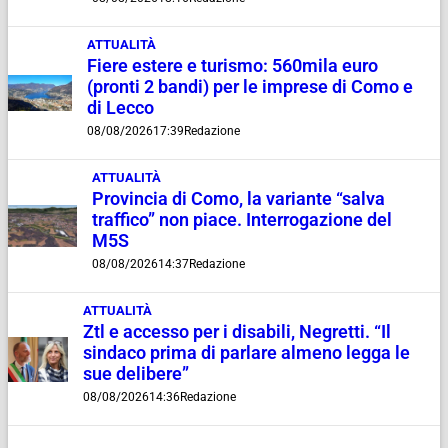
ATTUALITÀ
Fiere estere e turismo: 560mila euro
(pronti 2 bandi) per le imprese di Como e
di Lecco
08/08/2026
17:39
Redazione
ATTUALITÀ
Provincia di Como, la variante “salva
traffico” non piace. Interrogazione del
M5S
08/08/2026
14:37
Redazione
ATTUALITÀ
Ztl e accesso per i disabili, Negretti. “Il
sindaco prima di parlare almeno legga le
sue delibere”
08/08/2026
14:36
Redazione