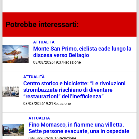
Potrebbe interessarti:
ATTUALITÀ
Monte San Primo, ciclista cade lungo la
discesa verso Bellagio
08/08/2026
19:37
Redazione
ATTUALITÀ
Centro storico e biciclette: “Le rivoluzioni
strombazzate rischiano di diventare
“restaurazioni” dell’inefficienza”
08/08/2026
19:21
Redazione
ATTUALITÀ
Fino Mornasco, in fiamme una villetta.
Sette persone evacuate, una in ospedale
08/08/2026
18:16
Redazione