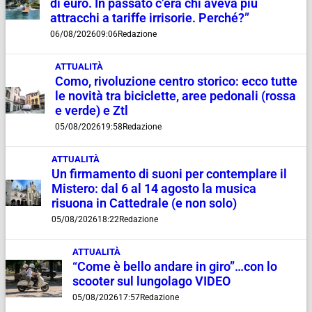
di euro. In passato c’era chi aveva più
attracchi a tariffe irrisorie. Perché?”
06/08/2026
09:06
Redazione
ATTUALITÀ
Como, rivoluzione centro storico: ecco tutte
le novità tra biciclette, aree pedonali (rossa
e verde) e Ztl
05/08/2026
19:58
Redazione
ATTUALITÀ
Un firmamento di suoni per contemplare il
Mistero: dal 6 al 14 agosto la musica
risuona in Cattedrale (e non solo)
05/08/2026
18:22
Redazione
ATTUALITÀ
“Come è bello andare in giro”…con lo
scooter sul lungolago VIDEO
05/08/2026
17:57
Redazione