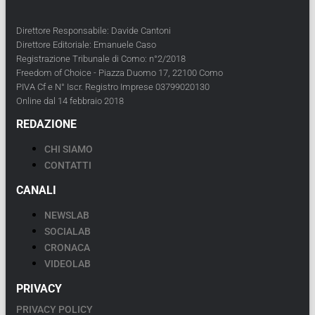
Direttore Responsabile: Davide Cantoni
Direttore Editoriale: Emanuele Caso
Registrazione Tribunale di Como: n°2/2018
Freedom of Choice - Piazza Duomo 17, 22100 Como
PIVA Cf e N° Iscr. Registro Imprese 03799020130
Online dal 14 febbraio 2018
REDAZIONE
CHI SIAMO
CONTATTI
CANALI
NEWSLAB
SOCIALAB
CRONACA
VIDEOLAB
PRIVACY
PRIVACY POLICY