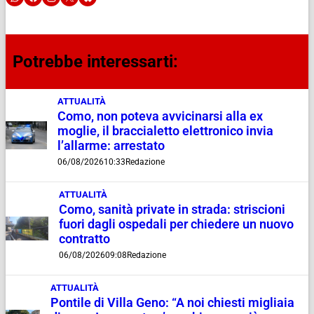
Potrebbe interessarti:
ATTUALITÀ
Como, non poteva avvicinarsi alla ex
moglie, il braccialetto elettronico invia
l’allarme: arrestato
06/08/2026
10:33
Redazione
ATTUALITÀ
Como, sanità private in strada: striscioni
fuori dagli ospedali per chiedere un nuovo
contratto
06/08/2026
09:08
Redazione
ATTUALITÀ
Pontile di Villa Geno: “A noi chiesti migliaia