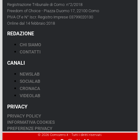
Registrazione Tribunale di Como: n°2/2018
Freedom of Choice - Piazza Duomo 17, 22100 Como
PIVA Cf e N° Iscr. Registro Imprese 03799020130
Online dal 14 febbraio 2018
REDAZIONE
CHI SIAMO
CONTATTI
CANALI
NEWSLAB
SOCIALAB
CRONACA
VIDEOLAB
PRIVACY
PRIVACY POLICY
INFORMATIVA COOKIES
PREFERENZE PRIVACY
© 2026 Comozero.it - Tutti i diritti riservati.