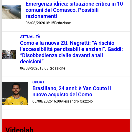
Emergenza idrica: situazione critica in 10
comuni del Comasco. Possibili
razionamenti
06/08/2026
18:15
Redazione
ATTUALITÀ
Como e la nuova Ztl. Negretti: “A rischio
l’accessibilità per disabili e anziani”. Gaddi:
“Disobbedienza civile davanti a tali
decisioni”
06/08/2026
18:08
Redazione
SPORT
Brasiliano, 24 anni: è Yan Couto il
nuovo acquisto del Como
06/08/2026
16:00
Alessandro Gazzolo
Videolab