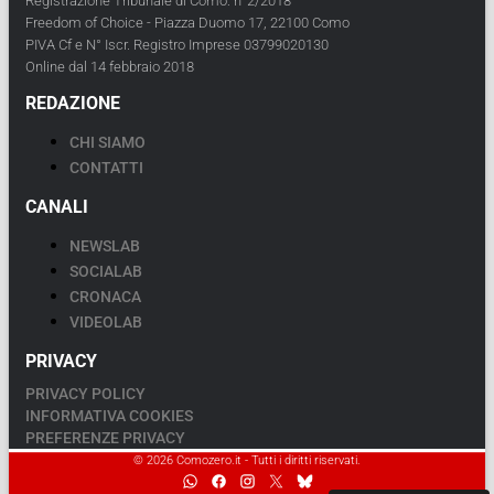
Registrazione Tribunale di Como: n°2/2018
Freedom of Choice - Piazza Duomo 17, 22100 Como
PIVA Cf e N° Iscr. Registro Imprese 03799020130
Online dal 14 febbraio 2018
REDAZIONE
CHI SIAMO
CONTATTI
CANALI
NEWSLAB
SOCIALAB
CRONACA
VIDEOLAB
PRIVACY
PRIVACY POLICY
INFORMATIVA COOKIES
PREFERENZE PRIVACY
© 2026 Comozero.it - Tutti i diritti riservati.