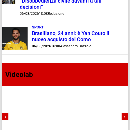
“Disobbedienza civile davanti a tali
decisioni”
06/08/2026
18:08
Redazione
SPORT
Brasiliano, 24 anni: è Yan Couto il
nuovo acquisto del Como
06/08/2026
16:00
Alessandro Gazzolo
Videolab
‹
›