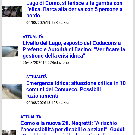
Lago di Como, si ferisce alla gamba con
l’elica. Barca alla deriva con 5 persone a
bordo
06/08/2026
19:17
Redazione
ATTUALITÀ
Livello del Lago, esposto del Codacons a
Prefetto e Autorità di Bacino: “Verificare la
gestione della crisi idrica”
06/08/2026
19:02
Redazione
ATTUALITÀ
Emergenza idrica: situazione critica in 10
comuni del Comasco. Possibili
razionamenti
06/08/2026
18:15
Redazione
ATTUALITÀ
Como e la nuova Ztl. Negretti: “A rischio
l’accessibilità per disabili e anziani”. Gaddi: