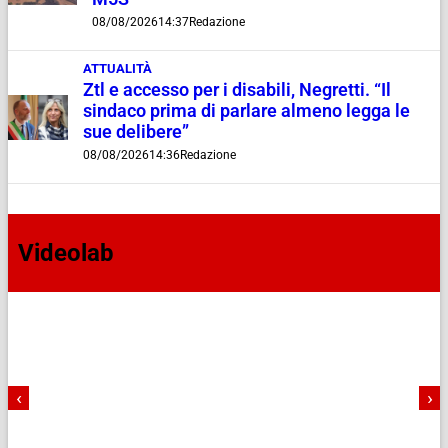
08/08/2026
14:37
Redazione
ATTUALITÀ
Ztl e accesso per i disabili, Negretti. “Il
sindaco prima di parlare almeno legga le
sue delibere”
08/08/2026
14:36
Redazione
Videolab
‹
›