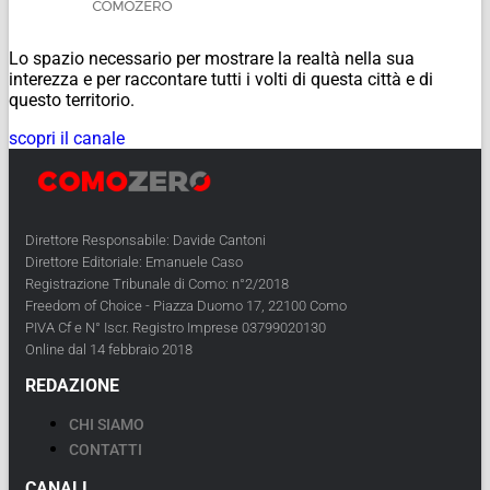
Lo spazio necessario per mostrare la realtà nella sua
interezza e per raccontare tutti i volti di questa città e di
questo territorio.
scopri il canale
Direttore Responsabile: Davide Cantoni
Direttore Editoriale: Emanuele Caso
Registrazione Tribunale di Como: n°2/2018
Freedom of Choice - Piazza Duomo 17, 22100 Como
PIVA Cf e N° Iscr. Registro Imprese 03799020130
Online dal 14 febbraio 2018
REDAZIONE
CHI SIAMO
CONTATTI
CANALI