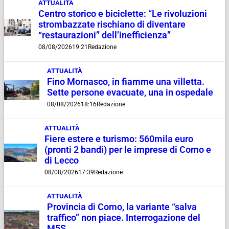
ATTUALITÀ
Centro storico e biciclette: “Le rivoluzioni
strombazzate rischiano di diventare
“restaurazioni” dell’inefficienza”
08/08/2026
19:21
Redazione
ATTUALITÀ
Fino Mornasco, in fiamme una villetta.
Sette persone evacuate, una in ospedale
08/08/2026
18:16
Redazione
ATTUALITÀ
Fiere estere e turismo: 560mila euro
(pronti 2 bandi) per le imprese di Como e
di Lecco
08/08/2026
17:39
Redazione
ATTUALITÀ
Provincia di Como, la variante “salva
traffico” non piace. Interrogazione del
M5S