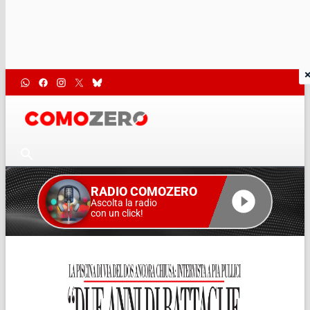
RADIO COMOZERO
Ascolta la radio
con un click!