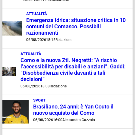
ATTUALITÀ
Emergenza idrica: situazione critica in 10
comuni del Comasco. Possibili
razionamenti
06/08/2026
18:15
Redazione
ATTUALITÀ
Como e la nuova Ztl. Negretti: “A rischio
l’accessibilità per disabili e anziani”. Gaddi:
“Disobbedienza civile davanti a tali
decisioni”
06/08/2026
18:08
Redazione
SPORT
Brasiliano, 24 anni: è Yan Couto il
nuovo acquisto del Como
06/08/2026
16:00
Alessandro Gazzolo