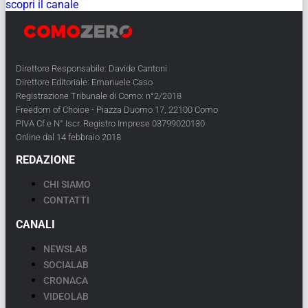
scopri il canale
Direttore Responsabile: Davide Cantoni
Direttore Editoriale: Emanuele Caso
Registrazione Tribunale di Como: n°2/2018
Freedom of Choice - Piazza Duomo 17, 22100 Como
PIVA Cf e N° Iscr. Registro Imprese 03799020130
Online dal 14 febbraio 2018
REDAZIONE
CHI SIAMO
CONTATTI
CANALI
NEWSLAB
SOCIALAB
CRONACA
VIDEOLAB