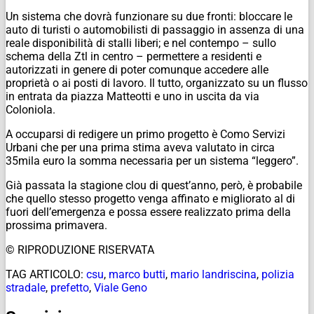
Un sistema che dovrà funzionare su due fronti: bloccare le
auto di turisti o automobilisti di passaggio in assenza di una
reale disponibilità di stalli liberi; e nel contempo – sullo
schema della Ztl in centro – permettere a residenti e
autorizzati in genere di poter comunque accedere alle
proprietà o ai posti di lavoro. Il tutto, organizzato su un flusso
in entrata da piazza Matteotti e uno in uscita da via
Coloniola.
A occuparsi di redigere un primo progetto è Como Servizi
Urbani che per una prima stima aveva valutato in circa
35mila euro la somma necessaria per un sistema “leggero”.
Già passata la stagione clou di quest’anno, però, è probabile
che quello stesso progetto venga affinato e migliorato al di
fuori dell’emergenza e possa essere realizzato prima della
prossima primavera.
© RIPRODUZIONE RISERVATA
TAG ARTICOLO:
csu
,
marco butti
,
mario landriscina
,
polizia
stradale
,
prefetto
,
Viale Geno