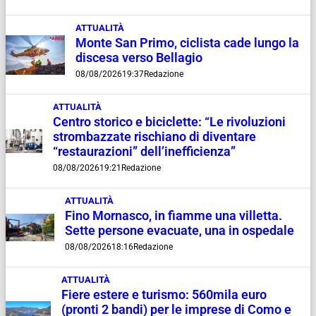
ATTUALITÀ
Monte San Primo, ciclista cade lungo la
discesa verso Bellagio
08/08/2026
19:37
Redazione
ATTUALITÀ
Centro storico e biciclette: “Le rivoluzioni
strombazzate rischiano di diventare
“restaurazioni” dell’inefficienza”
08/08/2026
19:21
Redazione
ATTUALITÀ
Fino Mornasco, in fiamme una villetta.
Sette persone evacuate, una in ospedale
08/08/2026
18:16
Redazione
ATTUALITÀ
Fiere estere e turismo: 560mila euro
(pronti 2 bandi) per le imprese di Como e