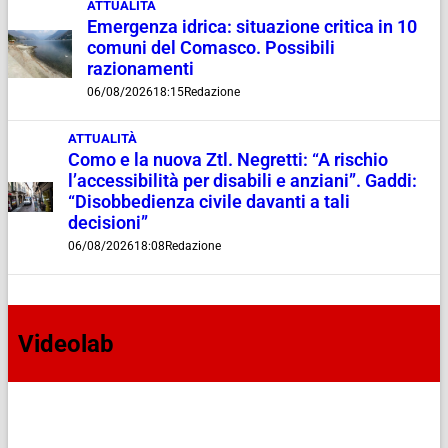
ATTUALITÀ
Emergenza idrica: situazione critica in 10
comuni del Comasco. Possibili
razionamenti
06/08/2026
18:15
Redazione
ATTUALITÀ
Como e la nuova Ztl. Negretti: “A rischio
l’accessibilità per disabili e anziani”. Gaddi:
“Disobbedienza civile davanti a tali
decisioni”
06/08/2026
18:08
Redazione
Videolab