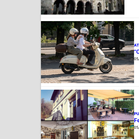
AT
“
05
PU
Fe
05