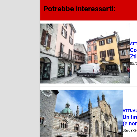
Potrebbe interessarti:
ATT
Com
Ztl
05/
ATTUAL
Un fi
(e non
05/08/2