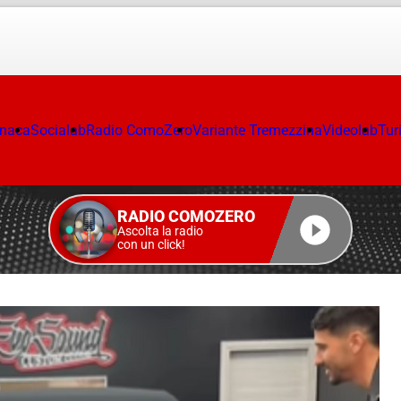
onaca
Socialab
Radio ComoZero
Variante Tremezzina
Videolab
Tur
RADIO COMOZERO
Ascolta la radio
con un click!