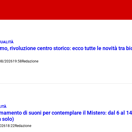
UALITÀ
o, rivoluzione centro storico: ecco tutte le novità tra bi
08/2026
19:58
Redazione
ITÀ
rmamento di suoni per contemplare il Mistero: dal 6 al 1
 solo)
026
18:22
Redazione