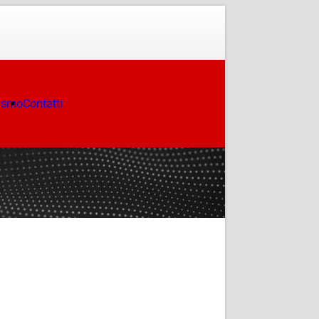
ismo
Contatti