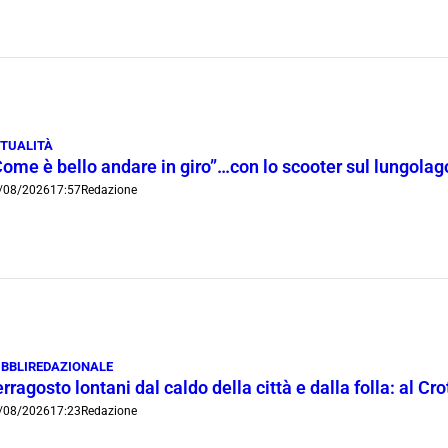
TUALITÀ
Come è bello andare in giro”…con lo scooter sul lungola
/08/2026
17:57
Redazione
BBLIREDAZIONALE
rragosto lontani dal caldo della città e dalla folla: al C
/08/2026
17:23
Redazione