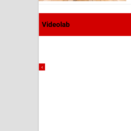
Videolab
‹