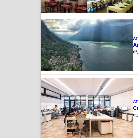
AT
A
05
AT
Co
05