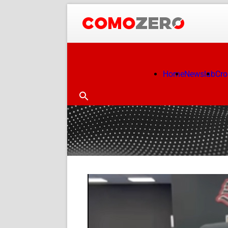
Home
Newslab
Cr