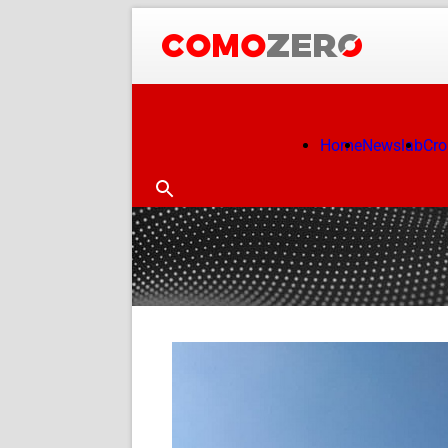
Home
Newslab
Cr