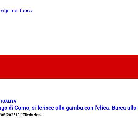
,
vigili del fuoco
TUALITÀ
go di Como, si ferisce alla gamba con l’elica. Barca all
/08/2026
19:17
Redazione