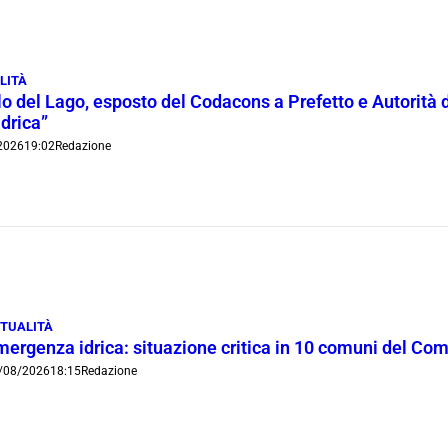
LITÀ
lo del Lago, esposto del Codacons a Prefetto e Autorità d
idrica”
2026
19:02
Redazione
TUALITÀ
mergenza idrica: situazione critica in 10 comuni del Co
/08/2026
18:15
Redazione