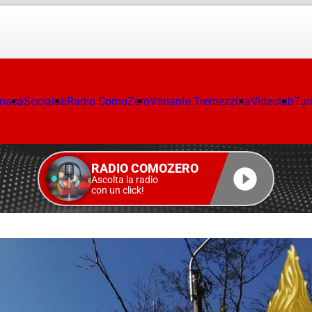
onaca
Socialab
Radio ComoZero
Variante Tremezzina
Videolab
Tur
RADIO COMOZERO
Ascolta la radio
con un click!