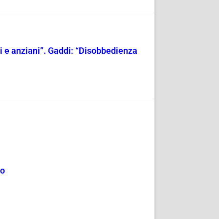
ili e anziani”. Gaddi: “Disobbedienza
mo