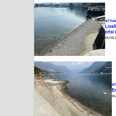
ATTUA
Livel
crisi 
06/08/
AT
E
06