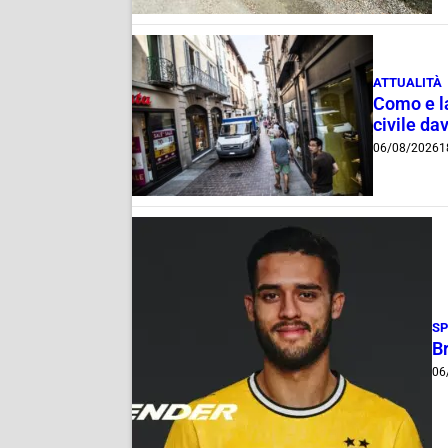
ATTUALITÀ
Como e la
civile dav
06/08/2026
1
S
B
06