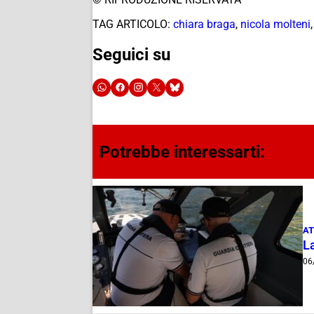
TAG ARTICOLO:
chiara braga
,
nicola molteni
Seguici su
Potrebbe interessarti:
AT
La
06