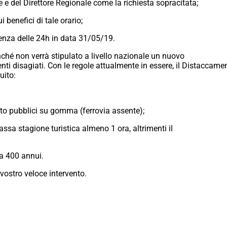
e del Direttore Regionale come la richiesta sopracitata;
benefici di tale orario;
enza delle 24h in data 31/05/19.
inché non verrà stipulato a livello nazionale un nuovo
i disagiati. Con le regole attualmente in essere, il Distaccamento
uito:
rto pubblici su gomma (ferrovia assente);
assa stagione turistica almeno 1 ora, altrimenti il
ca 400 annui.
vostro veloce intervento.