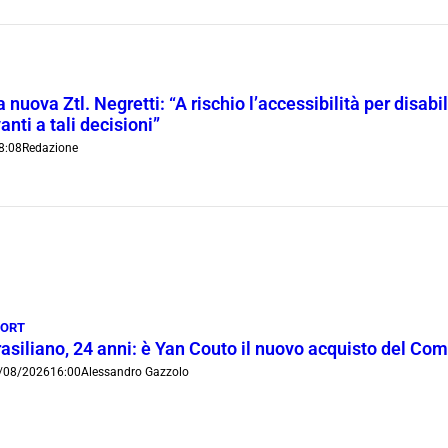
 nuova Ztl. Negretti: “A rischio l’accessibilità per disab
anti a tali decisioni”
8:08
Redazione
PORT
rasiliano, 24 anni: è Yan Couto il nuovo acquisto del Co
/08/2026
16:00
Alessandro Gazzolo