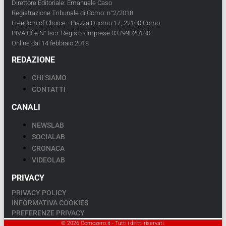
Direttore Editoriale: Emanuele Caso
Registrazione Tribunale di Como: n°2/2018
Freedom of Choice - Piazza Duomo 17, 22100 Como
PIVA Cf e N° Iscr. Registro Imprese 03799020130
Online dal 14 febbraio 2018
REDAZIONE
CHI SIAMO
CONTATTI
CANALI
NEWSLAB
SOCIALAB
CRONACA
VIDEOLAB
PRIVACY
PRIVACY POLICY
INFORMATIVA COOKIES
PREFERENZE PRIVACY
© 2026 Comozero.it - Tutti i diritti riservati.