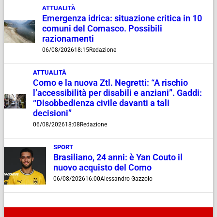
ATTUALITÀ
Emergenza idrica: situazione critica in 10
comuni del Comasco. Possibili
razionamenti
06/08/2026
18:15
Redazione
ATTUALITÀ
Como e la nuova Ztl. Negretti: “A rischio
l’accessibilità per disabili e anziani”. Gaddi:
“Disobbedienza civile davanti a tali
decisioni”
06/08/2026
18:08
Redazione
SPORT
Brasiliano, 24 anni: è Yan Couto il
nuovo acquisto del Como
06/08/2026
16:00
Alessandro Gazzolo