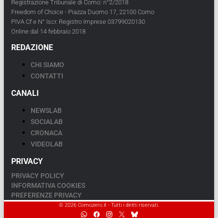
Registrazione Tribunale di Como: n°2/2018
Freedom of Choice - Piazza Duomo 17, 22100 Como
PIVA Cf e N° Iscr. Registro Imprese 03799020130
Online dal 14 febbraio 2018
REDAZIONE
CHI SIAMO
CONTATTI
CANALI
NEWSLAB
SOCIALAB
CRONACA
VIDEOLAB
PRIVACY
PRIVACY POLICY
INFORMATIVA COOKIES
PREFERENZE PRIVACY
© 2026 Comozero.it - Tutti i diritti riservati.