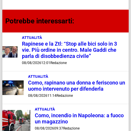
Potrebbe interessarti:
ATTUALITÀ
Rapinese e la Ztl: “Stop alle bici solo in 3
vie. Più ordine in centro. Male Gaddi che
parla di disobbedienza civile”
08/08/2026
12:01
Redazione
ATTUALITÀ
Como, rapinano una donna e feriscono un
uomo intervenuto per difenderla
08/08/2026
11:14
Redazione
ATTUALITÀ
Como, incendio in Napoleona: a fuoco
un magazzino
08/08/2026
09:37
Redazione