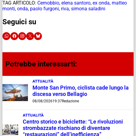
TAG ARTICOLO:
Cernobbio
,
elena santoro
,
ex onda
,
matteo
monti
,
onda
,
paolo furgoni
,
riva
,
simona saladini
Seguici su
Potrebbe interessarti:
ATTUALITÀ
Monte San Primo, ciclista cade lungo la
discesa verso Bellagio
08/08/2026
19:37
Redazione
ATTUALITÀ
Centro storico e biciclette: “Le rivoluzioni
strombazzate rischiano di diventare
“restaurazioni” dell’inefficienza”