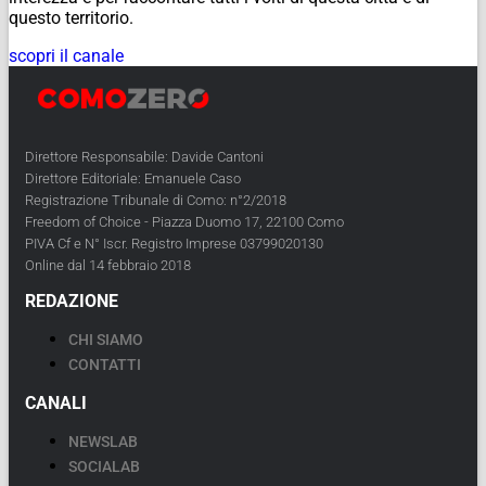
questo territorio.
scopri il canale
Direttore Responsabile: Davide Cantoni
Direttore Editoriale: Emanuele Caso
Registrazione Tribunale di Como: n°2/2018
Freedom of Choice - Piazza Duomo 17, 22100 Como
PIVA Cf e N° Iscr. Registro Imprese 03799020130
Online dal 14 febbraio 2018
REDAZIONE
CHI SIAMO
CONTATTI
CANALI
NEWSLAB
SOCIALAB