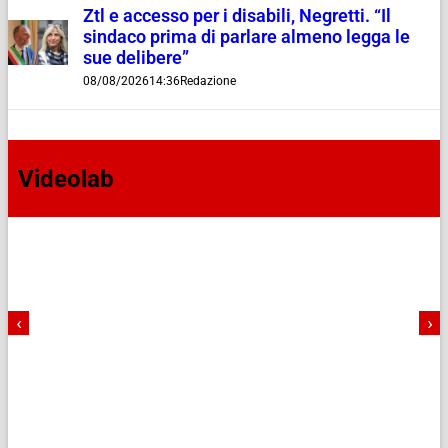
Ztl e accesso per i disabili, Negretti. “Il
sindaco prima di parlare almeno legga le
sue delibere”
08/08/2026
14:36
Redazione
Videolab
‹
›